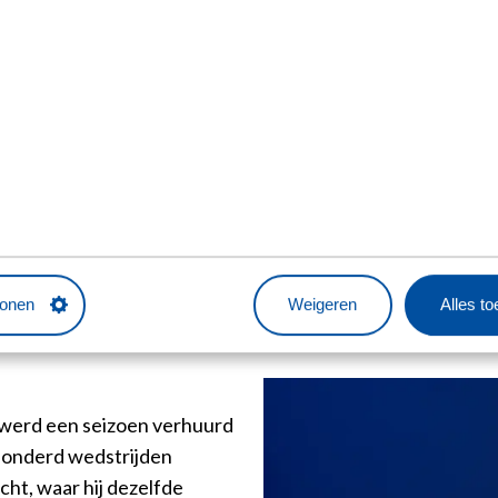
RUK WIL ZE
D OVEREEN 
R WIL"
tonen
Weigeren
Alles t
 werd een seizoen verhuurd
 honderd wedstrijden
cht, waar hij dezelfde