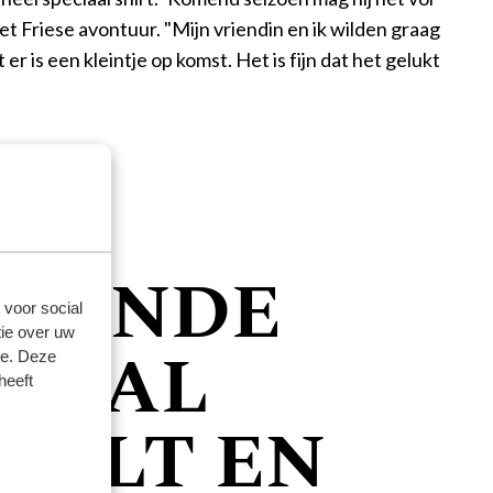
 het Friese avontuur. "Mijn vriendin en ik wilden graag
r is een kleintje op komst. Het is fijn dat het gelukt
ERENDE
 voor social
ie over uw
E BAL
se. Deze
heeft
EELT EN