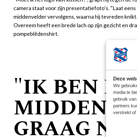
camera staat voor zijn presentatiefoto’s. "Laat eens 
middenvelder vervolgens, waarna hij tevreden knikt.
Overeem heeft een brede lach op zijn gezicht en dr
pompeblêdenshirt.
"IK BEN E
Deze webs
We gebruike
media te bi
MIDDENVEL
gebruik van
partners ku
verstrekt o
GRAAG NAA