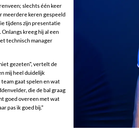
erenveen; slechts één keer
hier meerdere keren gespeeld
ie tijdens zijn presentatie
s. Onlangs kreeg hij al een
 met technisch manager
iet gezeten", vertelt de
mij heel duidelijk
t team gaat spelen en wat
denvelder, die de bal graag
komt goed overeen met wat
ar pas ik goed bij."