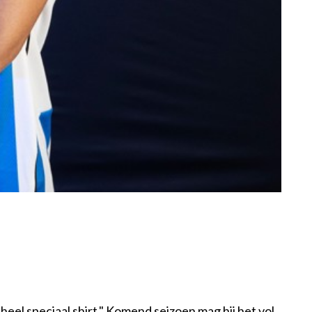
n heel speciaal shirt." Komend seizoen mag hij het vol