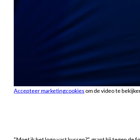
Accepteer marketingcookies
om de video te bekijke
"Moet ik het logo vast kussen?", grapt hij tegen de fo