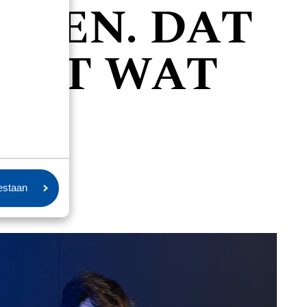
TTEN. DAT
MET WAT
oestaan