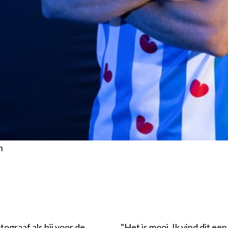
n
tograaf als hij voor de
"Het is mooi. Ik vind dit ee