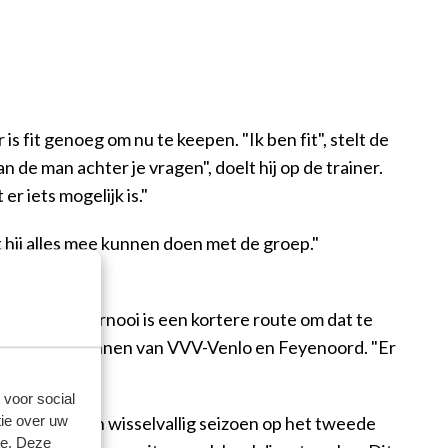
 fit genoeg om nu te keepen. "Ik ben fit", stelt de
n de man achter je vragen", doelt hij op de trainer.
r iets mogelijk is."
 hij alles mee kunnen doen met de groep."
 Het bekertoernooi is een kortere route om dat te
ere rondes zag winnen van VVV-Venlo en Feyenoord. "Er
nnen."
 voor social
ie over uw
ig is aan een wisselvallig seizoen op het tweede
se. Deze