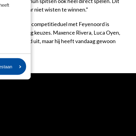
r kunnen met hun spitsen ook heel direct spelen. Dit
heeft
g waren, maar niet wisten te winnen."
onden uit het competitieduel met Feyenoord is
e hebben gelukkig keuzes. Maxence Rivera, Luca Oyen,
gen Feyenoord uit, maar hij heeft vandaag gewoon
oestaan