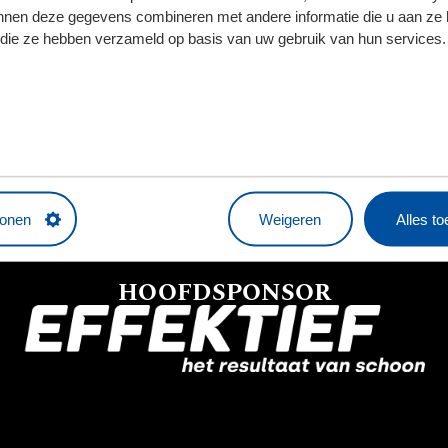
 aan de bal en hebben veel variatie in het aanvalsspel, maa
nnen deze gegevens combineren met andere informatie die u aan ze 
e kant van de medaille gezeten, waarbij ze de betere ploe
f die ze hebben verzameld op basis van uw gebruik van hun services.
e hebben over Ringo Meerveld, die niet helemaal ongesch
als ‘ie een goede nacht heeft, maar hij zal niet starten. W
aar allemaal spelen", stelt de trainer. "Trenskow viel te
len."
tonen
Weigeren
Alles t
HOOFDSPONSOR