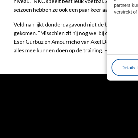
niveau. "RKC speelt best leuk voetbal. Ze zijn aardig
partners ku
seizoen hebben ze ook een paar keer aan de verkeerd
verstrekt o
Veldman lijkt donderdagavond niet de beschikking t
gekomen. "Misschien zit hij nog wel bij de selectie 
Eser Gürbüz en Amourricho van Axel Dongen kunnen d
alles mee kunnen doen op de training. Hij kan dus spe
Details 