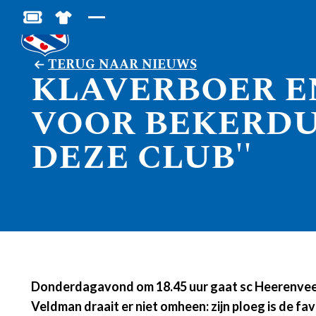
BESTEL JOUW TICKETS
SHOP IN DE FEANSTORE
TERUG NAAR NIEUWS
KLAVERBOER E
VOOR BEKERDUE
DEZE CLUB''
Donderdagavond om 18.45 uur gaat sc Heerenveen o
Veldman draait er niet omheen: zijn ploeg is de f