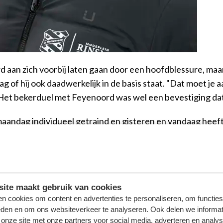
n zich voorbij laten gaan door een hoofdblessure, maar is
 of hij ook daadwerkelijk in de basis staat. "Dat moet je aa
Het bekerduel met Feyenoord was wel een bevestiging dat e
maandag individueel getraind en gisteren en vandaag heeft
kt. "Wij hebben als club de koers nei Europa uitgesproken.
en in zitten", stelt de trainer, die zijn ploeg in de eerd
neer te zetten tegen RKC. Wij moeten als Eredivisieclub wi
ite maakt gebruik van cookies
n cookies om content en advertenties te personaliseren, om functies
eden en om ons websiteverkeer te analyseren. Ook delen we informat
de coach geen rekening houdt met de tegenstander, die bez
 onze site met onze partners voor social media, adverteren en analy