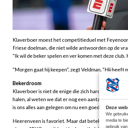
Klaverboer moest het competitieduel met Feyenoord aa
Friese doelman, die niet wilde antwoorden op de vraag
"Ik wil de beker spelen en ver komen met deze club. 
"Morgen gaat hij keepen", zegt Veldman. "Hij heeft 
Bekerdroom
Klaverboer is niet de enige die zich hardop uitspree
halen, al weten we dat er nog een aantal sterke ploeg
is ons alles aan gelegen om nu een goede prestatie 
Deze webs
We gebruike
media te bi
Heerenveen is favoriet. Maar dat betekent niet dat 
gebruik van