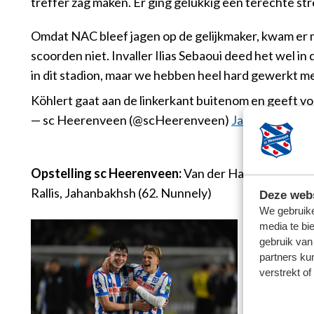
treffer zag maken. Er ging gelukkig een terechte s
Omdat NAC bleef jagen op de gelijkmaker, kwam er me
scoorden niet. Invaller Ilias Sebaoui deed het wel in
in dit stadion, maar we hebben heel hard gewerkt met 
Köhlert gaat aan de linkerkant buitenom en geeft voo
— sc Heerenveen (@scHeerenveen)
January 12, 20
Opstelling sc Heerenveen:
Van der Hart; Braude (73
Rallis, Jahanbakhsh (62. Nunnely)
Deze webs
We gebruike
media te bi
gebruik van
partners ku
verstrekt o