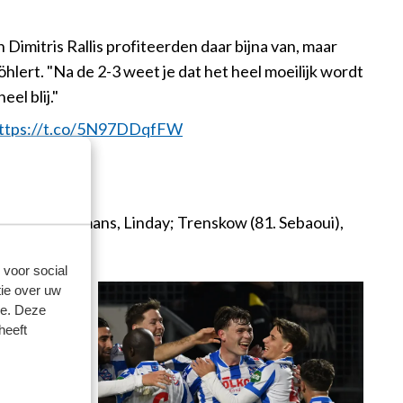
imitris Rallis profiteerden daar bijna van, maar
öhlert. "Na de 2-3 weet je dat het heel moeilijk wordt
el blij."
ttps://t.co/5N97DDqfFW
ov); Condé, Smans, Linday; Trenskow (81. Sebaoui),
 voor social
ie over uw
se. Deze
heeft