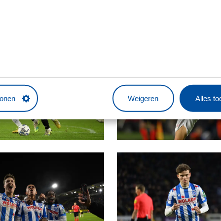
tonen
Weigeren
Alles t