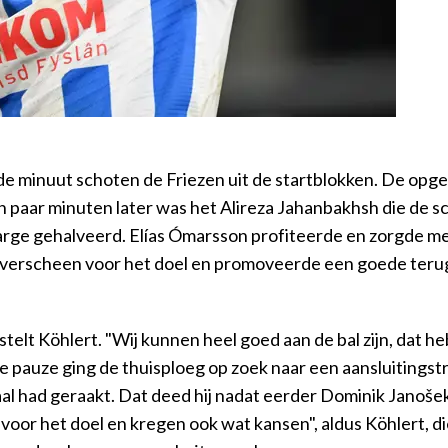
 minuut schoten de Friezen uit de startblokken. De opgek
en paar minuten later was het Alireza Jahanbakhsh die de
marge gehalveerd. Elías Ómarsson profiteerde en zorgde m
d verscheen voor het doel en promoveerde een goede teru
stelt Köhlert. "Wij kunnen heel goed aan de bal zijn, dat h
pauze ging de thuisploeg op zoek naar een aansluitingstre
aal had geraakt. Dat deed hij nadat eerder Dominik Janoše
voor het doel en kregen ook wat kansen", aldus Köhlert, d