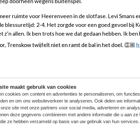
treep doorheen wegens buitenspel.
er ruimte voor Heerenveen in de slotfase. Levi Smans en D
 de blessuretijd: 2-4. Het zorgde voor een goed gevoel bij K
z’n allen. Ik ben trots hoe we dat gedaan hebben. Ik ben he
r, Trenskow twijfelt niet en ramt de bal in het doel. 👏🏼
h
25
. Hall), Kersten (46. De Wijs), Hopland, Köhlert (73. Petr
ite maakt gebruik van cookies
n cookies om content en advertenties te personaliseren, om functies
eden en om ons websiteverkeer te analyseren. Ook delen we informat
 onze site met onze partners voor social media, adverteren en analy
nnen deze gegevens combineren met andere informatie die u aan ze 
f die ze hebben verzameld op basis van uw gebruik van hun services.