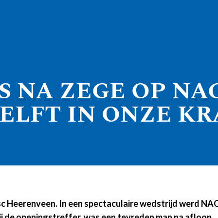
S NA ZEGE OP NA
HELFT IN ONZE K
 Heerenveen. In een spectaculaire wedstrijd werd NAC 
bij de openingstreffer, was een tevreden man na afloop.