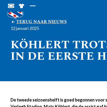
BESTEL JOUW TICKETS
SHOP IN DE FEANSTORE
TERUG NAAR NIEUWS
12 januari 2025
KÖHLERT TROT
IN DE EERSTE 
De tweede seizoenshelft is goed begonnen voor sc
Verlegh Stadion. Mats Köhlert, die de assist gaf 