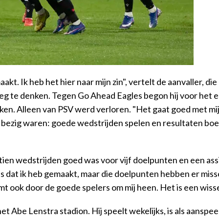
maakt. Ik heb het hier naar mijn zin", vertelt de aanvaller,
is weg te denken. Tegen Go Ahead Eagles begon hij voor het
n. Alleen van PSV werd verloren. "Het gaat goed met mij, 
ezig waren: goede wedstrijden spelen en resultaten boe
tien wedstrijden goed was voor vijf doelpunten en een assis
oals dat ik heb gemaakt, maar die doelpunten hebben er mis
t ook door de goede spelers om mij heen. Het is een wisse
n het Abe Lenstra stadion. Hij speelt wekelijks, is als aans