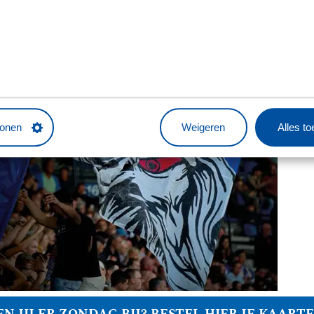
tonen
Weigeren
Alles t