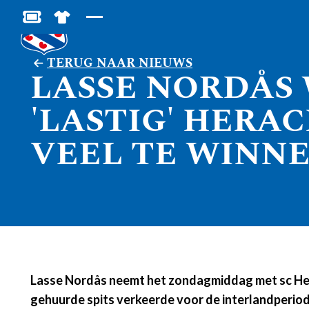
BESTEL JOUW TICKETS
SHOP IN DE FEANSTORE
TERUG NAAR NIEUWS
LASSE NORDÅS 
'LASTIG' HERAC
VEEL TE WINNE
Lasse Nordås neemt het zondagmiddag met sc Heer
gehuurde spits verkeerde voor de interlandperiode