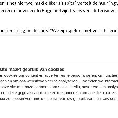
 is het hier wel makkelijker als spits", vertelt de huurlin
n en naar voren. In Engeland zijn teams veel defensiever en
keur krijgt in de spits. "We zijn spelers met verschillend
ten zien dat we ook goed samen kunnen spelen. Wat mij bet
ller op de paspoortgate, waardoor zijn concullega momentee
dat laatste staat op de ranglijst.
wel een lastige wedstrijd voor ons worden. Zij zullen er a
ite maakt gebruik van cookies
at dus niet makkelijk worden", weet Nordås, die met zijn 
n cookies om content en advertenties te personaliseren, om functies
ar hopelijk kunnen we ons gebruikelijke niveau meteen we
eden en om ons websiteverkeer te analyseren. Ook delen we informat
 onze site met onze partners voor social media, adverteren en analy
nnen deze gegevens combineren met andere informatie die u aan ze 
f die ze hebben verzameld op basis van uw gebruik van hun services.