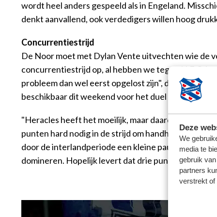
wordt heel anders gespeeld als in Engeland. Misschien
denkt aanvallend, ook verdedigers willen hoog drukke
Concurrentiestrijd
De Noor moet met Dylan Vente uitvechten wie de voor
concurrentiestrijd op, al hebben we tegen N.E.C. la
probleem dan wel eerst opgelost zijn", doelt de aanva
beschikbaar dit weekend voor het duel met Heracles, 
"Heracles heeft het moeilijk, maar daardoor kan het 
Deze webs
punten hard nodig in de strijd om handhaving. Het ga
We gebruike
door de interlandperiode een kleine pauze gehad, ma
media te bi
domineren. Hopelijk levert dat drie punten op."
gebruik van
partners ku
verstrekt o