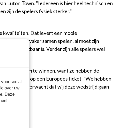
g van Luton Town. "Iedereen is hier heel technisch en
 zijn de spelers fysiek sterker."
e kwaliteiten. Dat levert een mooie
reft gaan we vaker samen spelen, al moet zijn
l niet inzetbaar is. Verder zijn alle spelers wel
lles aan doen om te winnen, want ze hebben de
ploeg zelf jaagt op een Europees ticket. "We hebben
 voor social
er halen. Ik verwacht dat wij deze wedstrijd gaan
ie over uw
se. Deze
heeft