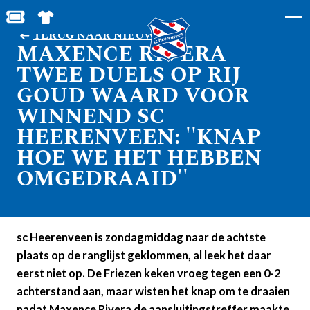
BESTEL JOUW TICKETS
SHOP IN DE FEANSTORE
TERUG NAAR NIEUWS
MAXENCE RIVERA
TWEE DUELS OP RIJ
GOUD WAARD VOOR
WINNEND SC
HEERENVEEN: ''KNAP
HOE WE HET HEBBEN
OMGEDRAAID''
sc Heerenveen is zondagmiddag naar de achtste
plaats op de ranglijst geklommen, al leek het daar
eerst niet op. De Friezen keken vroeg tegen een 0-2
achterstand aan, maar wisten het knap om te draaien
nadat Maxence Rivera de aansluitingstreffer maakte