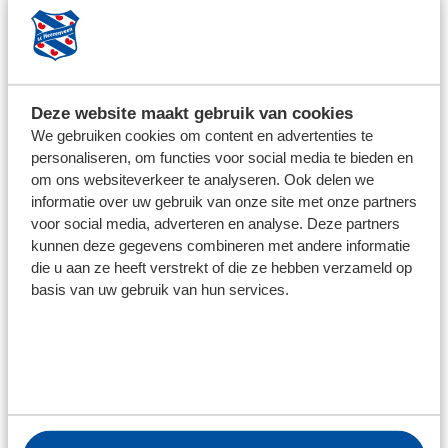
Hopelijk kan ik deze lijn doorzetten", zegt de
buitenspeler, die Lasse Nordås na 52 minuten de 2-2
zag maken met een mooie stift.
Geweldige knal
Deze website maakt gebruik van cookies
Tien minuten later was het weer raak voor de
We gebruiken cookies om content en advertenties te
thuisploeg: Ringo Meerveld schoot schitterend raak.
personaliseren, om functies voor social media te bieden en
"De bal raakte ik goed. Ik ben heel blij met mijn
om ons websiteverkeer te analyseren. Ook delen we
informatie over uw gebruik van onze site met onze partners
doelpunt. Op de eerste twintig minuten na, speelde ik
voor social media, adverteren en analyse. Deze partners
sowieso wel een goede wedstrijd", zegt hij. De
kunnen deze gegevens combineren met andere informatie
middenvelder was ook nog goud waard bij de vierde
die u aan ze heeft verstrekt of die ze hebben verzameld op
treffer, die in de blessuretijd viel. De Brabander wipte
basis van uw gebruik van hun services.
de bal over een tegenstander heen en had daarna een
geweldige pass in huis op de diepgaande Mats Egbring,
die de bal met vallen en opstaan bij Eser Gürbüz kreeg.
Hij maakte het af.
"We winnen twee keer achter elkaar, dus we kunnen