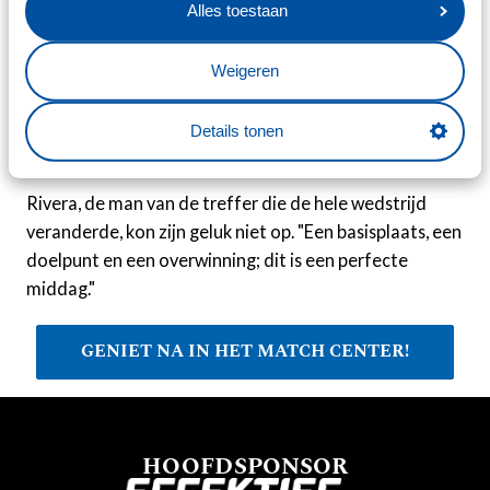
naar boven kijken", zegt Meerveld, die erkent dat het
Alles toestaan
daar in de openingsfase niet op leek. "Na die vroege 0-2
ga je jezelf wel even achter de oren krabben. Dan denk
Weigeren
je: als dit maar goed komt. Gelukkig pakten we de
draad daarna op en lukte het om een overwinning te
Details tonen
boeken."
Rivera, de man van de treffer die de hele wedstrijd
veranderde, kon zijn geluk niet op. "Een basisplaats, een
doelpunt en een overwinning; dit is een perfecte
middag."
GENIET NA IN HET MATCH CENTER!
HOOFDSPONSOR