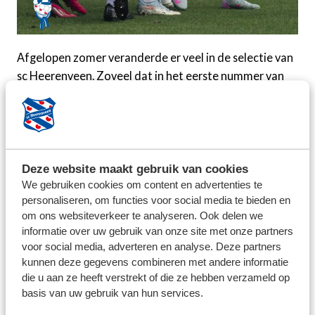
Afgelopen zomer veranderde er veel in de selectie van
sc Heerenveen. Zoveel dat in het eerste nummer van
deze voetbaljaargang niet alle nieuwkomers aan het
woord zijn geweest. Dat wordt nu goedgemaakt. Ringo
Meerveld vertelt over zijn doelen: "Als ik aan de bal ben,
hoop ik dat de supporters op het puntje van hun stoel
gaan zitten." De vleugelverdedigers Vasilios Zagaritis
Deze website maakt gebruik van cookies
en Mats Egbring stellen zich ook voor, terwijl Nordin
We gebruiken cookies om content en advertenties te
personaliseren, om functies voor social media te bieden en
Bakker aan de tand wordt gevoeld in het kruisverhoor.
om ons websiteverkeer te analyseren. Ook delen we
informatie over uw gebruik van onze site met onze partners
Daarnaast komen Akademy-talent Kobus Bruinsma,
voor social media, adverteren en analyse. Deze partners
vrouwen-speelster Eef Kerkhof, oud-speelster Fenna
kunnen deze gegevens combineren met andere informatie
Kalma én meerdere seizoenkaarthouders aan het
die u aan ze heeft verstrekt of die ze hebben verzameld op
woord. Wil je al deze verhalen lezen, maar ben je geen
basis van uw gebruik van hun services.
lid van de supportersvereniging? Voor 25 euro per jaar