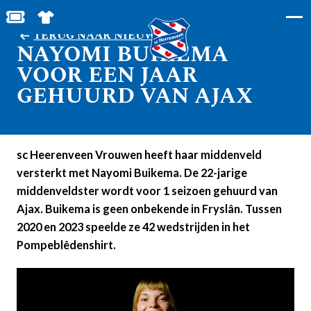
BESTEL JOUW TICKETS
SHOP IN DE FEANSTORE
TERUG NAAR NIEUWS
NAYOMI BUIKEMA
VOOR EEN JAAR
GEHUURD VAN AJAX
sc Heerenveen Vrouwen heeft haar middenveld
versterkt met Nayomi Buikema. De 22-jarige
middenveldster wordt voor 1 seizoen gehuurd van
Ajax. Buikema is geen onbekende in Fryslân. Tussen
2020 en 2023 speelde ze 42 wedstrijden in het
Pompeblêdenshirt.