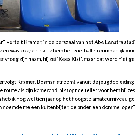
r", vertelt Kramer, in de perszaal van het Abe Lenstra stad
wijk en was zó goed dat ik hem het voetballen onmogelijk moe
r vroeg zijn naam, hij zei ‘Kees Kist’, maar dat werd niet g
", vervolgt Kramer. Bosman stroomt vanuit de jeugdopleidin
oute als zijn kameraad, al stopt de teller voor hem bij zes
a heb ik nog wel tien jaar op het hoogste amateurniveau g
en noemde me een kuitenbijter, de ander een domme loper.