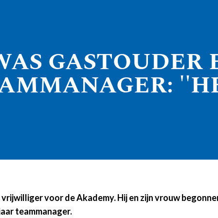
AS GASTOUDER E
AMMANAGER: ''H
ls vrijwilliger voor de Akademy. Hij en zijn vrouw bego
n jaar teammanager.