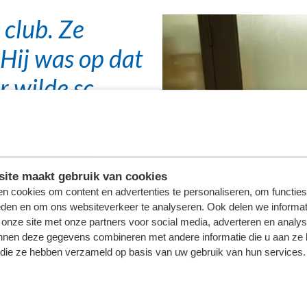
 club. Ze
Hij was op dat
 wilde sc
ij hebben die
toen kennis
en
ite maakt gebruik van cookies
n cookies om content en advertenties te personaliseren, om functies
eden en om ons websiteverkeer te analyseren. Ook delen we informat
 onze site met onze partners voor social media, adverteren en analy
nnen deze gegevens combineren met andere informatie die u aan ze 
f die ze hebben verzameld op basis van uw gebruik van hun services.
 Kramer. "We zorgen dat de
ue en de goede kleur voor de