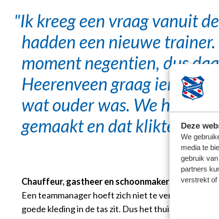
Ik kreeg een vraag vanuit de
hadden een nieuwe trainer. 
moment negentien, dus daar
Heerenveen graag iemand b
wat ouder was. We hebben 
gemaakt en dat klikte mete
Deze webs
We gebruike
media te bi
gebruik van
partners ku
verstrekt o
Chauffeur, gastheer en schoonmaker
Een teammanager hoeft zich niet te vervelen, stelt
goede kleding in de tas zit. Dus het thuis- of uitten