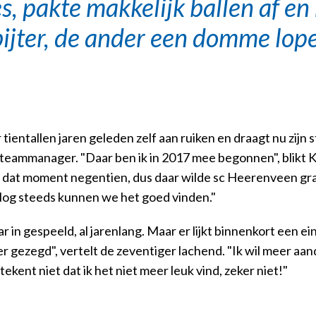
, pakte makkelijk ballen af en
jter, de ander een domme lop
tientallen jaren geleden zelf aan ruiken en draagt nu zijn 
s hij teammanager. "Daar ben ik in 2017 mee begonnen", blikt
op dat moment negentien, dus daar wilde sc Heerenveen gr
Nog steeds kunnen we het goed vinden."
r in gespeeld, al jarenlang. Maar er lijkt binnenkort een 
erder gezegd", vertelt de zeventiger lachend. "Ik wil meer a
tekent niet dat ik het niet meer leuk vind, zeker niet!"