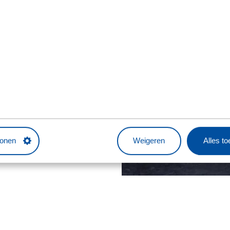
e taken: we ontvangen de
euren op slot zijn en kijken
igens altijd keurig.
 voor anderen in te
el als chauffeur, zodat de
en."
tonen
Weigeren
Alles t