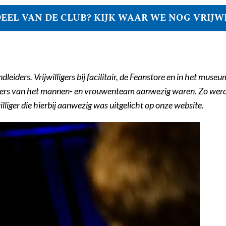
EEL VAN DE CLUB? KIJK WAAR WE NOG VRIJW
ers. Vrijwilligers bij facilitair, de Feanstore en in het museum;
sters van het mannen- en vrouwenteam aanwezig waren. Zo werden 
liger die hierbij aanwezig was uitgelicht op onze website.