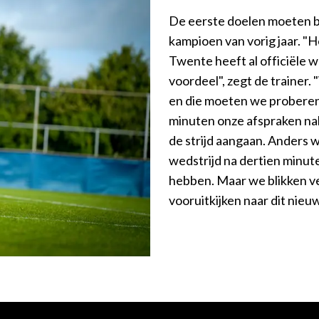
De eerste doelen moeten b
kampioen van vorig jaar. "H
Twente heeft al officiële we
voordeel", zegt de trainer.
en die moeten we proberen
minuten onze afspraken nak
de strijd aangaan. Anders w
wedstrijd na dertien minut
hebben. Maar we blikken ver
vooruitkijken naar dit nieu