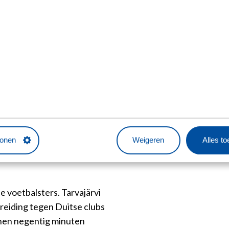
s je het hebt
e hiërarchie is
rs pakken hun
p
tonen
Weigeren
Alles t
e voetbalsters. Tarvajärvi
reiding tegen Duitse clubs
nnen negentig minuten