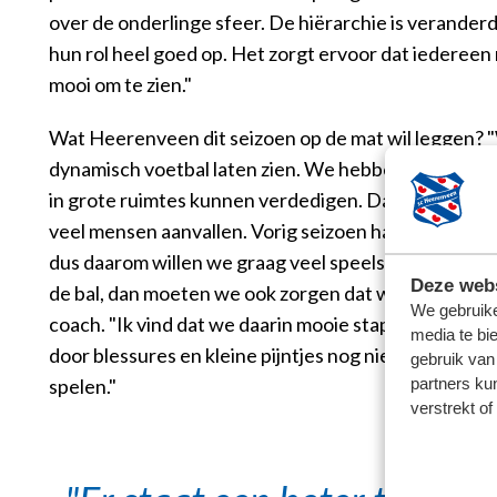
over de onderlinge sfeer. De hiërarchie is verander
hun rol heel goed op. Het zorgt ervoor dat iedereen m
mooi om te zien."
Wat Heerenveen dit seizoen op de mat wil leggen? 
dynamisch voetbal laten zien. We hebben verdedige
in grote ruimtes kunnen verdedigen. Daardoor kunn
veel mensen aanvallen. Vorig seizoen hadden we te 
dus daarom willen we graag veel speelsters voorin 
Deze webs
de bal, dan moeten we ook zorgen dat we die metee
We gebruike
coach. "Ik vind dat we daarin mooie stappen hebbe
media te bi
door blessures en kleine pijntjes nog niet met ons st
gebruik van
spelen."
partners ku
verstrekt o