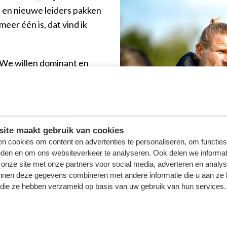
d en nieuwe leiders pakken
eer één is, dat vind ik
"We willen dominant en
rs die heel goed één op één
en we lef tonen en met
vaak moeite met scoren,
hebben. Maar verliezen we
ite maakt gebruik van cookies
n weer veroveren", zegt de
n cookies om content en advertenties te personaliseren, om functies
n gemaakt, al hebben we
eden en om ons websiteverkeer te analyseren. Ook delen we informat
erkste elftal kunnen
 onze site met onze partners voor social media, adverteren en analy
nnen deze gegevens combineren met andere informatie die u aan ze 
f die ze hebben verzameld op basis van uw gebruik van hun services.