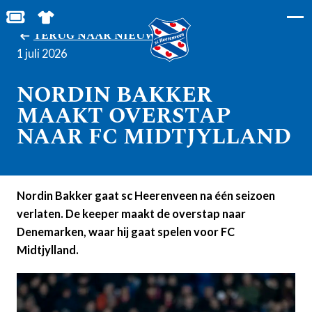
BESTEL JOUW TICKETS
SHOP IN DE FEANSTORE
TERUG NAAR NIEUWS
1 juli 2026
NORDIN BAKKER
MAAKT OVERSTAP
NAAR FC MIDTJYLLAND
Nordin Bakker gaat sc Heerenveen na één seizoen
verlaten. De keeper maakt de overstap naar
Denemarken, waar hij gaat spelen voor FC
Midtjylland.