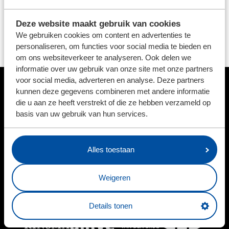
vertelt technisch manager Johan Hansma. "Hij heeft bij
Deze website maakt gebruik van cookies
ons zijn rol goed ingevuld en stond er in de wedstrijden
We gebruiken cookies om content en advertenties te
dat hij er moest staan. We wensen Nordin veel succes
personaliseren, om functies voor social media te bieden en
in zijn verdere carrière."
om ons websiteverkeer te analyseren. Ook delen we
informatie over uw gebruik van onze site met onze partners
voor social media, adverteren en analyse. Deze partners
kunnen deze gegevens combineren met andere informatie
HOOFDSPONSOR
die u aan ze heeft verstrekt of die ze hebben verzameld op
basis van uw gebruik van hun services.
BUSINESSPARTNERS
Alles toestaan
Weigeren
Details tonen