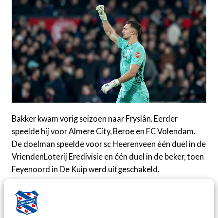
Bakker kwam vorig seizoen naar Fryslân. Eerder
speelde hij voor Almere City, Beroe en FC Volendam.
De doelman speelde voor sc Heerenveen één duel in de
VriendenLoterij Eredivisie en één duel in de beker, toen
Feyenoord in De Kuip werd uitgeschakeld.
"Vorig seizoen, aan het einde van de voorbereiding,
wilden wij er nog een extra keeper bij halen. Toen kwam
Nordin in beeld, die op dat moment clubloos was", zo