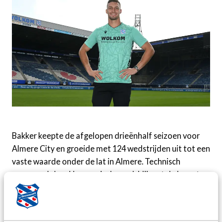
Bakker keepte de afgelopen drieënhalf seizoen voor
Almere City en groeide met 124 wedstrijden uit tot een
vaste waarde onder de lat in Almere. Technisch
manager Johan Hansma is dan ook blij met de komst
van de ervaren doelman: "Nordin heeft zich bij Almere
City bewezen als een goede doelman en past met zijn
mentaliteit uitstekend in onze groep. Met zijn komst