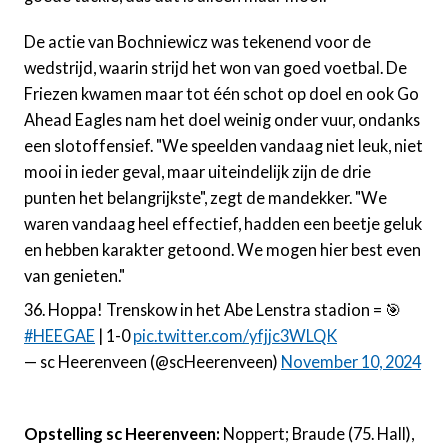
De actie van Bochniewicz was tekenend voor de
wedstrijd, waarin strijd het won van goed voetbal. De
Friezen kwamen maar tot één schot op doel en ook Go
Ahead Eagles nam het doel weinig onder vuur, ondanks
een slotoffensief. "We speelden vandaag niet leuk, niet
mooi in ieder geval, maar uiteindelijk zijn de drie
punten het belangrijkste", zegt de mandekker. "We
waren vandaag heel effectief, hadden een beetje geluk
en hebben karakter getoond. We mogen hier best even
van genieten."
36. Hoppa! Trenskow in het Abe Lenstra stadion = 🎯
#HEEGAE
| 1-0
pic.twitter.com/yfjjc3WLQK
— sc Heerenveen (@scHeerenveen)
November 10, 2024
Opstelling sc Heerenveen:
Noppert; Braude (75. Hall),