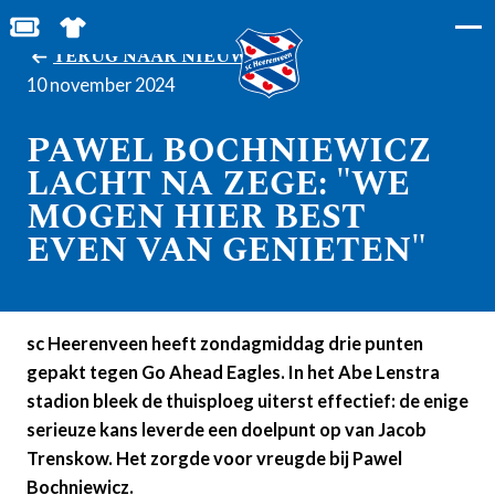
BESTEL JOUW TICKETS
SHOP IN DE FEANSTORE
TERUG NAAR NIEUWS
10 november 2024
PAWEL BOCHNIEWICZ
LACHT NA ZEGE: "WE
MOGEN HIER BEST
EVEN VAN GENIETEN"
sc Heerenveen heeft zondagmiddag drie punten
gepakt tegen Go Ahead Eagles. In het Abe Lenstra
stadion bleek de thuisploeg uiterst effectief: de enige
serieuze kans leverde een doelpunt op van Jacob
Trenskow. Het zorgde voor vreugde bij Pawel
Bochniewicz.