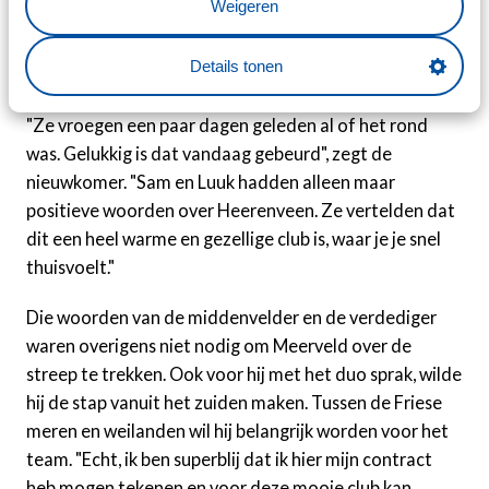
Weigeren
Meerveld had afgelopen week al contact met de
Details tonen
aanvoerder en Sam Kersten, die beide ook in Brabant
opgroeiden en hun profdebuut bij Den Bosch maakten.
"Ze vroegen een paar dagen geleden al of het rond
was. Gelukkig is dat vandaag gebeurd", zegt de
nieuwkomer. "Sam en Luuk hadden alleen maar
positieve woorden over Heerenveen. Ze vertelden dat
dit een heel warme en gezellige club is, waar je je snel
thuisvoelt."
Die woorden van de middenvelder en de verdediger
waren overigens niet nodig om Meerveld over de
streep te trekken. Ook voor hij met het duo sprak, wilde
hij de stap vanuit het zuiden maken. Tussen de Friese
meren en weilanden wil hij belangrijk worden voor het
team. "Echt, ik ben superblij dat ik hier mijn contract
heb mogen tekenen en voor deze mooie club kan