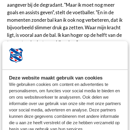
aangever bij de degradant. "Maar ik moet nog meer
goals en assists geven", stelt de voetballer. "En in de
momenten zonder bal kan ik ook nog verbeteren, dat ik
bijvoorbeeld slimmer druk ga zetten. Waar mijn kracht
ligt, is vooral aan de bal. Ik kan hoger op de helft van de
tegenstander het verschil maken."
De aanvallende middenvelder, die ook goed als
linksbuiten uit de voeten kan, werd de voorbije
maanden gelinkt aan meerdere clubs. De keuze viel dus
Deze website maakt gebruik van cookies
uiteindelijk op de Friese Eredivisionist. "Het eerste
We gebruiken cookies om content en advertenties te
gesprek met de trainer en de technisch manager
personaliseren, om functies voor social media te bieden en
voelde goed. Ik kreeg gelijk veel vertrouwen van ze. Er
om ons websiteverkeer te analyseren. Ook delen we
was gelijk een klik. Ze willen hier opbouwen van
informatie over uw gebruik van onze site met onze partners
achteruit en snel tussen de linies voetballen, dus dat
voor social media, adverteren en analyse. Deze partners
past goed bij me."
kunnen deze gegevens combineren met andere informatie
die u aan ze heeft verstrekt of die ze hebben verzameld op
basis van uw gebruik van hun services.