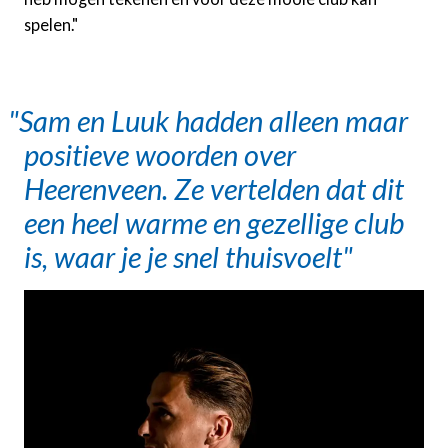
spelen."
Sam en Luuk hadden alleen maar
positieve woorden over
Heerenveen. Ze vertelden dat dit
een heel warme en gezellige club
is, waar je je snel thuisvoelt