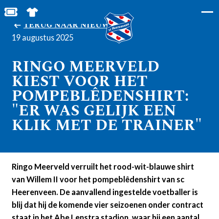
BESTEL JOUW TICKETS
SHOP IN DE FEANSTORE
TERUG NAAR NIEUWS
19 augustus 2025
RINGO MEERVELD
KIEST VOOR HET
POMPEBLÊDENSHIRT:
"ER WAS GELIJK EEN
KLIK MET DE TRAINER"
Ringo Meerveld verruilt het rood-wit-blauwe shirt
van Willem II voor het pompeblêdenshirt van sc
Heerenveen. De aanvallend ingestelde voetballer is
blij dat hij de komende vier seizoenen onder contract
staat in het Abe Lenstra stadion, waar hij een aantal