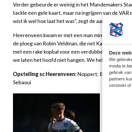
Verder gebeurde er weinig in het Mandemakers Stadi
tackle een gele kaart, maar na ingrijpen van de VAR
wist ik wel hoe laat het was", zegt de aanvaller.
Heerenveen kwam er met een man minder niet meer u
de ploeg van Robin Veldman, die net Kai Jansen zijn
met een rake kopbal voor een verdubbeling van de m
Deze webs
we laten het hoofd niet hangen. We hebben nog twee 
We gebruike
media te bi
gebruik van
Opstelling sc Heerenveen:
Noppert; Braude, Kersten
partners ku
Sebaoui
verstrekt o