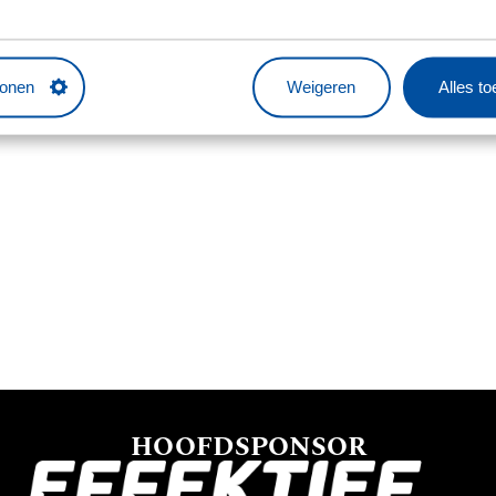
tonen
Weigeren
Alles t
HOOFDSPONSOR