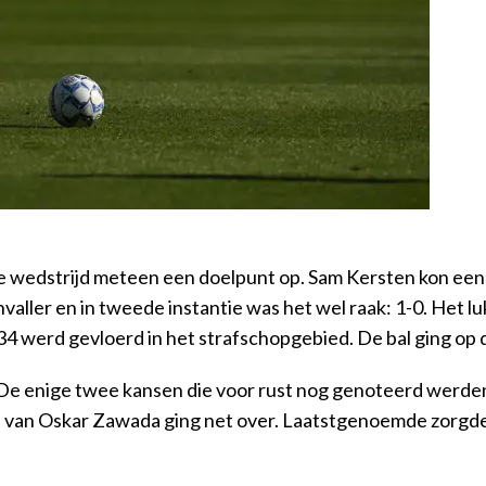
 de wedstrijd meteen een doelpunt op. Sam Kersten kon ee
ller en in tweede instantie was het wel raak: 1-0. Het lu
 34 werd gevloerd in het strafschopgebied. De bal ging op 
. De enige twee kansen die voor rust nog genoteerd werd
al van Oskar Zawada ging net over. Laatstgenoemde zorgde 