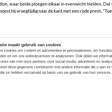
on, waar beide ploegen elkaar in evenwicht hielden. Dat 
 moest hij vroegtijdig naar de kant met een rode prent. "
it en de Waalwijkers konden de druk er beter ophouden. 
 debuut had laten maken. Yassin Oukili scoorde met een afs
arge, wat meteen de eindstand was. "Je moet punten pakken
ite maakt gebruik van cookies
wedstrijden om de play-offs te halen, dus daar gaan we v
n cookies om content en advertenties te personaliseren, om functies
eden en om ons websiteverkeer te analyseren. Ook delen we informat
 onze site met onze partners voor social media, adverteren en analy
, Petrov, Köhlert; Van Ee, Smans, Linday (16. Condé); Tre
nnen deze gegevens combineren met andere informatie die u aan ze 
f die ze hebben verzameld op basis van uw gebruik van hun services.