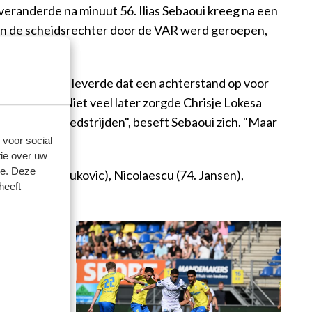
veranderde na minuut 56. Ilias Sebaoui kreeg na een
Toen de scheidsrechter door de VAR werd geroepen,
In minuut 75 leverde dat een achterstand op voor
tandsschot. Niet veel later zorgde Chrisje Lokesa
 in zulke wedstrijden", beseft Sebaoui zich. "Maar
ol voor."
 voor social
ie over uw
se. Deze
nskow (67. Lukovic), Nicolaescu (74. Jansen),
heeft