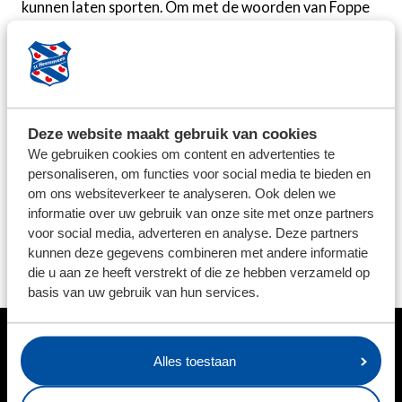
kunnen laten sporten. Om met de woorden van Foppe
de Haan, de naamgever van het fonds te spreken: "Als
kind wil je natuurlijk sporten. Soms is het bijna
onmogelijk en dan helpen wij. Wij maken het
onmogelijke mogelijk!" sc Heerenveen staat daar voor
honderd procent achter, want iedereen moet actief
Deze website maakt gebruik van cookies
mee kunnen doen in de maatschappij.
We gebruiken cookies om content en advertenties te
personaliseren, om functies voor social media te bieden en
De hernieuwde samenwerking werd bekrachtigd met
om ons websiteverkeer te analyseren. Ook delen we
een handtekening van Foppe Fonds-voorzitter Patrick
informatie over uw gebruik van onze site met onze partners
voor social media, adverteren en analyse. Deze partners
Vink en Ferry de Haan, algemeen directeur van sc
kunnen deze gegevens combineren met andere informatie
Heerenveen. Beide partijen vinden de verlenging
die u aan ze heeft verstrekt of die ze hebben verzameld op
'hartstikkene mooi'.
basis van uw gebruik van hun services.
HOOFDSPONSOR
Alles toestaan