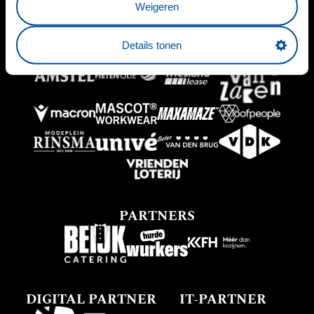
Weigeren
BUSINESSPARTNERS
Details tonen
PARTNERS
DIGITAL PARTNER
IT-PARTNER