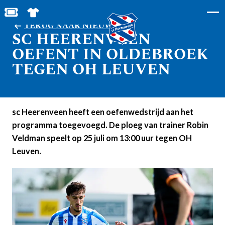
BESTEL JOUW TICKETS
SHOP IN DE FEANSTORE
TERUG NAAR NIEUWS
SC HEERENVEEN
OEFENT IN OLDEBROEK
TEGEN OH LEUVEN
sc Heerenveen heeft een oefenwedstrijd aan het
programma toegevoegd. De ploeg van trainer Robin
Veldman speelt op 25 juli om 13:00 uur tegen OH
Leuven.