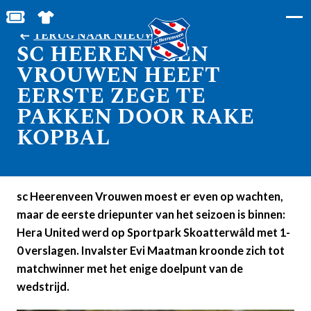
BESTEL JOUW TICKETS
SHOP IN DE FEANSTORE
TERUG NAAR NIEUWS
SC HEERENVEEN
VROUWEN HEEFT
EERSTE ZEGE TE
PAKKEN DOOR RAKE
KOPBAL
sc Heerenveen Vrouwen moest er even op wachten,
maar de eerste driepunter van het seizoen is binnen:
Hera United werd op Sportpark Skoatterwâld met 1-
0 verslagen. Invalster Evi Maatman kroonde zich tot
matchwinner met het enige doelpunt van de
wedstrijd.