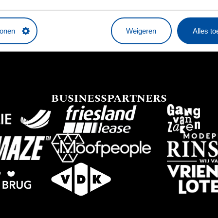
HOOFDSPONSOR
tonen
Weigeren
Alles t
BUSINESSPARTNERS