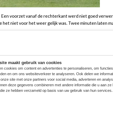
. Een voorzet vanaf de rechterkant werd niet goed verwe
e het niet voor het weer gelijk was. Twee minuten laten 
prong. Elfi Maass probeerde het na 36 minuten van afstan
opbal van Maatman werd nog gestopt, maar de rebound we
 vallen rond de zestigste minuut, maar het doelpunt van J
ite maakt gebruik van cookies
eelde ook meteen een tik uit. Een paar tellen na de afge
n cookies om content en advertenties te personaliseren, om functies
eden en om ons websiteverkeer te analyseren. Ook delen we informat
mee Altena was er als de kippen bij om de bal in te schiet
 onze site met onze partners voor social media, adverteren en analy
t aluminium raakte in de slotfase.
nnen deze gegevens combineren met andere informatie die u aan ze 
f die ze hebben verzameld op basis van uw gebruik van hun services.