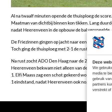
Al na twaalf minuten opende de thuisploeg de score
Maatman van dichtbij binnen kon tikken. Lang duurd
nadat Heerenveen in de opbouw de bal verspeelde.
De Friezinnen gingen op jacht naar een nieuwe voors
Toch ging de thuisploeg met 2-1 de rust in. Een k
Na rust zocht ADO Den Haag naar de 2-2. Die leek te
Deze webs
Heerenveen bekwam niet alleen van de schrik, maar d
We gebruike
media te bi
1. Elfi Maass zag een schot gekeerd worden, maar Ay
gebruik van
1 eindstand, nadat Heerenveen ook nog twee keer he
partners ku
verstrekt o