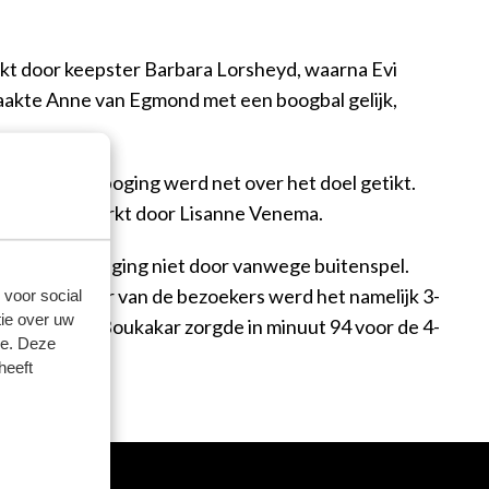
rkt door keepster Barbara Lorsheyd, waarna Evi
maakte Anne van Egmond met een boogbal gelijk,
d, maar die poging werd net over het doel getikt.
rd binnengewerkt door Lisanne Venema.
et van Mierlo ging niet door vanwege buitenspel.
keurde treffer van de bezoekers werd het namelijk 3-
 voor social
ie over uw
en. Romaissa Boukakar zorgde in minuut 94 voor de 4-
se. Deze
heeft