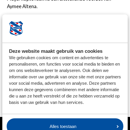
Aymee Altena.
Vlak voor de pauze kwam FC Twente weer op
voorsprong. Jaimy Ravensberger scoorde op aangeven
van Jill Roord. In de blessuretijd maakte de spits nog
een doelpunt, waardoor de ruststand 3-1 was. Na de
pauze kregen beide ploegen kansen, waarbij Elize van
Deze website maakt gebruik van cookies
Vilsteren de bal na 66 minuten tegen de paal schoot
We gebruiken cookies om content en advertenties te
personaliseren, om functies voor social media te bieden en
namens de uitploeg.
om ons websiteverkeer te analyseren. Ook delen we
informatie over uw gebruik van onze site met onze partners
In minuut 78 werd de marge nog groter, door een
voor social media, adverteren en analyse. Deze partners
strafschop die Ravensbergen binnenschoot. Het
kunnen deze gegevens combineren met andere informatie
laatste doelpunt van de wedstrijd viel in blessuretijd.
die u aan ze heeft verstrekt of die ze hebben verzameld op
Katelyn Hendriks scoorde, waardoor de eindstand
basis van uw gebruik van hun services.
bepaald was: 5-1.
Alles toestaan