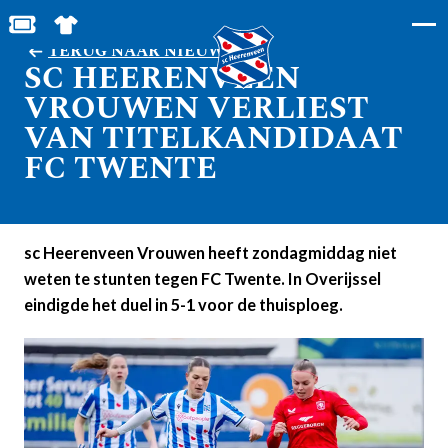
BESTEL JOUW TICKETS
SHOP IN DE FEANSTORE
TERUG NAAR NIEUWS
SC HEERENVEEN
VROUWEN VERLIEST
VAN TITELKANDIDAAT
FC TWENTE
sc Heerenveen Vrouwen heeft zondagmiddag niet
weten te stunten tegen FC Twente. In Overijssel
eindigde het duel in 5-1 voor de thuisploeg.