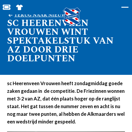
BESTEL JOUW TICKETS
SHOP IN DE FEANSTORE
TERUG NAAR NIEUWS
SC HEERENVEEN
VROUWEN WINT
SPEKTAKELSTUK VAN
AZ DOOR DRIE
DOELPUNTEN
sc Heerenveen Vrouwen heeft zondagmiddag goede
zaken gedaan in de competitie. De Friezinnen wonnen
met 3-2 van AZ, dat één plaats hoger op de ranglijst
staat. Het gat tussen de nummer zeven en acht is nu
nog maar twee punten, al hebben de Alkmaarders wel
een wedstrijd minder gespeeld.