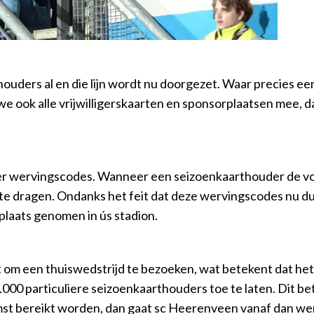
uders al en die lijn wordt nu doorgezet. Waar precies ee
 we ook alle vrijwilligerskaarten en sponsorplaatsen mee,
r wervingscodes. Wanneer een seizoenkaarthouder de voor
e dragen. Ondanks het feit dat deze wervingscodes nu d
laats genomen in ús stadion.
 om een thuiswedstrijd te bezoeken, wat betekent dat het ni
00 particuliere seizoenkaarthouders toe te laten. Dit bete
mst bereikt worden, dan gaat sc Heerenveen vanaf dan wer