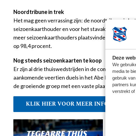
Noordtribune in trek
Het mag geen verrassing zijn: de noordtribune is het
seizoenkaarthouder en voor het stavak is zelfs nog ee
meer seizoenkaarthouders plaatsvinden. Pal achter h
op 98,4 procent.
Deze webs
Nog steeds seizoenkaarten te koop
We gebruike
Er zijn al drie thuiswedstrijden in de competitie ges
media te bi
aankomende veertien duels in het Abe Lenstra stadion
gebruik van
partners ku
de groeiende groep met een vaste plaats.
verstrekt o
KLIK HIER VOOR MEER INFORMATIE