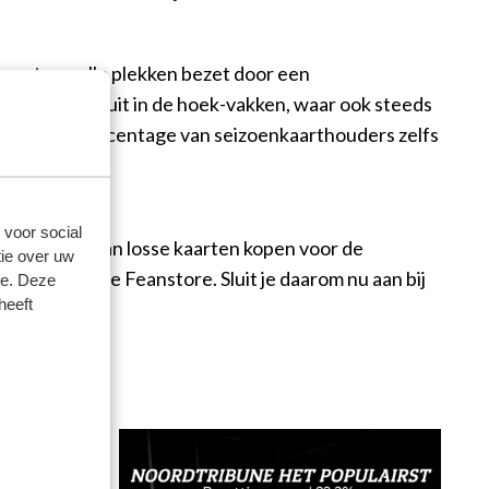
rocent van alle plekken bezet door een
ne, dan kom je uit in de hoek-vakken, waar ook steeds
t bezettingspercentage van seizoenkaarthouders zelfs
 voor social
oordeliger is dan losse kaarten kopen voor de
ie over uw
korting in de Feanstore. Sluit je daarom nu aan bij
se. Deze
heeft