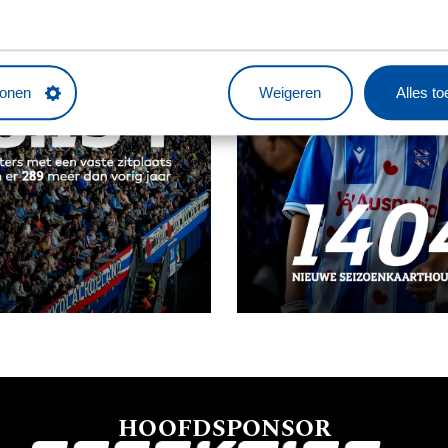
tonen
Weigeren
Alles t
HOOFDSPONSOR