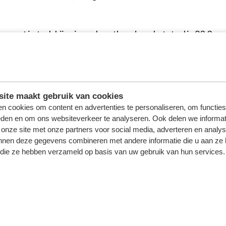
 meest in trek bij seizoenkaarthouders. In totaal is 93,3 p
n wachtlijst. Wil je een los wedstrijdticket op deze tribu
et doel (vak 10, 11, 13,14, 410, 411, 414 en STA) ligt he
ite maakt gebruik van cookies
n cookies om content en advertenties te personaliseren, om functies
peeld, maar wist jij dat een seizoenkaart nog steeds veel v
eden en om ons websiteverkeer te analyseren. Ook delen we informat
? Met een seizoenkaart krijg je ook nog eens tien procent 
 onze site met onze partners voor social media, adverteren en analy
nnen deze gegevens combineren met andere informatie die u aan ze 
f die ze hebben verzameld op basis van uw gebruik van hun services.
 OVER SEIZOENKAARTEN