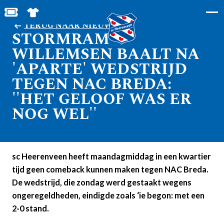
BESTEL JOUW TICKETS
SHOP IN DE FEANSTORE
TERUG NAAR NIEUWS
STORMRAM
WILLEMSEN BAALT NA
'APARTE' WEDSTRIJD
TEGEN NAC BREDA:
''HET GELOOF WAS ER
NOG WEL''
sc Heerenveen heeft maandagmiddag in een kwartier
tijd geen comeback kunnen maken tegen NAC Breda.
De wedstrijd, die zondag werd gestaakt wegens
ongeregeldheden, eindigde zoals ‘ie begon: met een
2-0 stand.