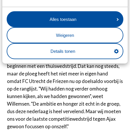
elleboog raakte, waardoor de bal op de stip ging.
Kemper schoot raak: 2-0. "Dan weet je dat het wel heel
Alles toestaan
lastig wordt", aldus de verdediger, die het niet alleen op
pech wilde gooien. "Alles waar wij zelf controle op
Weigeren
hadden, hebben we gisteren niet goed genoeg gedaan."
Thuisvoordeel onzeker
Details tonen
sc Heerenveen had als doel gesteld om de play-offs te
beginnen met een thuiswedstrijd. Dat kan nog steeds,
maar de ploeg heeft het niet meer in eigen hand
omdat FC Utrecht de Friezen nu op doelsaldo voorbij is
op de ranglijst. "Wij hadden nog verder omhoog
kunnen kijken, als we hadden gewonnen", weet
Willemsen. "De ambitie en honger zit echt in de groep,
dus deze nederlaag is heel vervelend. Maar wij moeten
ons voor de laatste competitiewedstrijd tegen Ajax
gewoon focussen op onszelf."