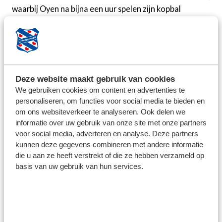
waarbij Oyen na bijna een uur spelen zijn kopbal
gekeerd zag worden door Daniel Bielica.
De NAC-keeper werd later in de wedstrijd wel
gepasseerd door Dylan Vente, die goed binnenschoot
na een slim overstapje van Ringo Meerveld, maar daar
Deze website maakt gebruik van cookies
ging een streep doorheen. De VAR zag dat Meerveld
We gebruiken cookies om content en advertenties te
eerder in de aanval buitenspel stond. "In de eerste helft
personaliseren, om functies voor social media te bieden en
waren wij niet goed genoeg aan de bal, we gingen
om ons websiteverkeer te analyseren. Ook delen we
teveel mee in hun spel en werden achteruitgedrukt
informatie over uw gebruik van onze site met onze partners
voor social media, adverteren en analyse. Deze partners
door NAC. Na rust had ik op een gegeven moment wel
kunnen deze gegevens combineren met andere informatie
het gevoel dat we gingen winnen. Toen die 1-1 viel na
die u aan ze heeft verstrekt of die ze hebben verzameld op
een uur spelen, dacht ik: nu gaan we er overheen. Dat
basis van uw gebruik van hun services.
doelpunt telde helaas niet", blikt Willemsen terug.
Een paar minuten na de afgekeurde treffer zag de VAR
aan de andere kant van het veld dat invaller Hristiyan
Petrov de bal in het strafschopgebied met zijn