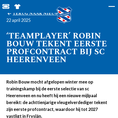
BESTEL JOUW TICKETS
SHOP IN DE FEANSTORE
TERUG NAAR NIEUWS
22 april 2025
‘TEAMPLAYER’ ROBIN
BOUW TEKENT EERSTE
PROFCONTRACT BIJ SC
HEERENVEEN
Robin Bouw mocht afgelopen winter mee op
trainingskamp bij de eerste selectie van sc
Heerenveen en nu heeft hij een nieuwe mijlpaal
bereikt: de achttienjarige vleugelverdediger tekent
zijn eerste profcontract, waardoor hij tot 2027
vastligt in Fryslân.