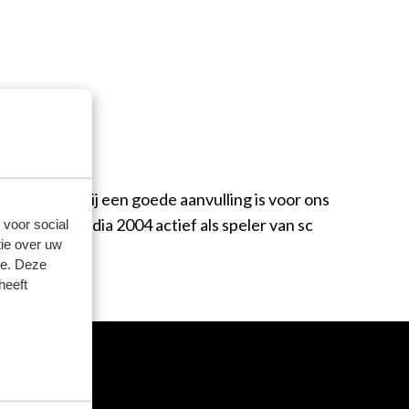
 denk ik dat hij een goede aanvulling is voor ons
6 tot en media 2004 actief als speler van sc
 voor social
ie over uw
21-elftal.
se. Deze
heeft