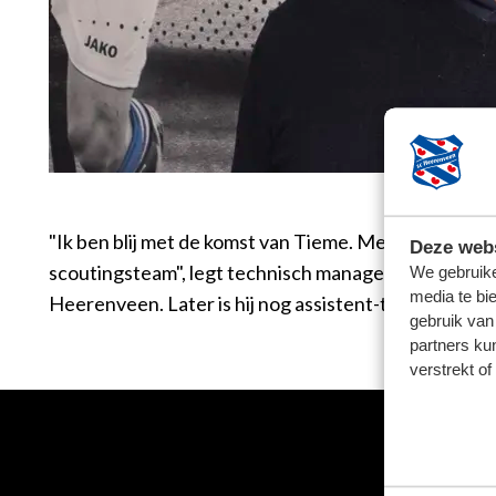
"Ik ben blij met de komst van Tieme. Met zijn kennis e
Deze webs
scoutingsteam", legt technisch manager Johan Hansm
We gebruike
media te bi
Heerenveen. Later is hij nog assistent-trainer gewees
gebruik van
partners ku
verstrekt o