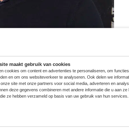
n ervaring die hij heeft opgedaan als voetballer en trainer,
ite maakt gebruik van cookies
a de komst van Klompe uit. De oud-voetballer was van 199
n cookies om content en advertenties te personaliseren, om functies
eden en om ons websiteverkeer te analyseren. Ook delen we informat
t bij de club en heeft hij de leiding gehad over het Onder 
 onze site met onze partners voor social media, adverteren en analy
nnen deze gegevens combineren met andere informatie die u aan ze 
f die ze hebben verzameld op basis van uw gebruik van hun services.
HOOFDSPONSOR