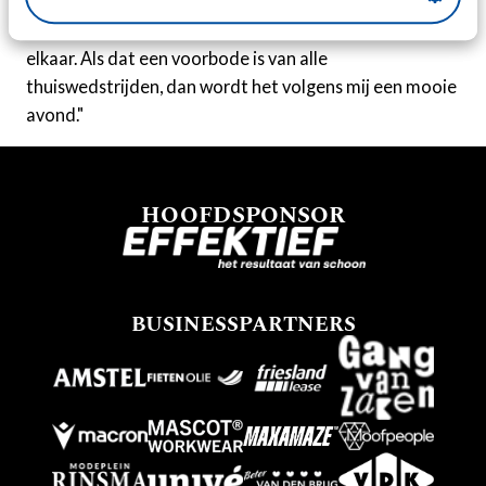
kracht. "Kijk naar N.E.C.-thuis", zegt Veldman. "De sfeer
was mooi en we speelden goed, dus dat versterkte
elkaar. Als dat een voorbode is van alle
thuiswedstrijden, dan wordt het volgens mij een mooie
avond."
HOOFDSPONSOR
BUSINESSPARTNERS