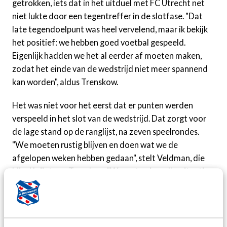
getrokken, iets dat in het uitduel met FC Utrecht net
niet lukte door een tegentreffer in de slotfase. "Dat
late tegendoelpunt was heel vervelend, maar ik bekijk
het positief: we hebben goed voetbal gespeeld.
Eigenlijk hadden we het al eerder af moeten maken,
zodat het einde van de wedstrijd niet meer spannend
kan worden", aldus Trenskow.
Het was niet voor het eerst dat er punten werden
verspeeld in het slot van de wedstrijd. Dat zorgt voor
de lage stand op de ranglijst, na zeven speelrondes.
"We moeten rustig blijven en doen wat we de
afgelopen weken hebben gedaan", stelt Veldman, die
bijval krijgt van Trenskow. "We weten in welke situatie
we zitten. Maar als we blijven voetballen zoals we
gedaan hebben, moeten de punten gaan komen.
Hopelijk lukt dat nu al", aldus de aanvaller, die dit
seizoen al drie doelpunten maakte. "Of ik tegen