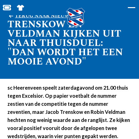
BESTEL JOUW TICKETS
SHOP IN DE FEANSTORE
TERUG NAAR NIEUWS
TRENSKOW EN
VELDMAN KIJKEN UIT
NAAR THUISDUEL:
"DAN WORDT HET EEN
MOOIE AVOND"
sc Heerenveen speelt zaterdagavond om 21.00 thuis
tegen Excelsior. Op papier voetbalt de nummer
zestien van de competitie tegen de nummer
zeventien, maar Jacob Trenskow en Robin Veldman
hechten nog weinig waarde aan de ranglijst. Ze kijken
vooral positief vooruit door de afgelopen twee
wedstrijden, waarin vier punten gepakt werden.