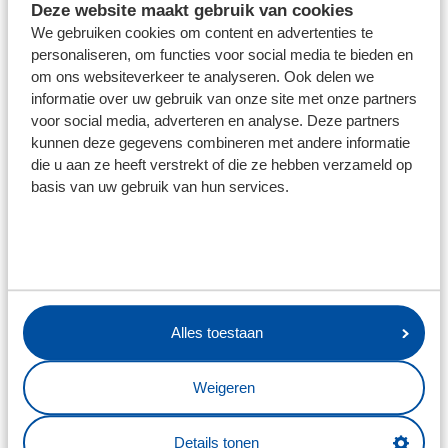
Deze website maakt gebruik van cookies
Excelsior weer scoor? Dat is gevaarlijk om te zeggen,
We gebruiken cookies om content en advertenties te
haha. Ik hoop dat het lukt, maar het wordt niet
personaliseren, om functies voor social media te bieden en
makkelijk."
om ons websiteverkeer te analyseren. Ook delen we
informatie over uw gebruik van onze site met onze partners
Veldman, die zaterdag niet kan beschikken over de
voor social media, adverteren en analyse. Deze partners
geblesseerden Nikolai Hopland, Eser Gürbüz en
kunnen deze gegevens combineren met andere informatie
die u aan ze heeft verstrekt of die ze hebben verzameld op
Amourricho van Axel Dongen, sluit zich bij de aanvaller
basis van uw gebruik van hun services.
aan. "Het is een energieke ploeg", aldus de trainer, die
weet dat de Kralingers meerdere wapens in de ploeg
hebben. "Sanches Fernandes is een buitenspeler die
graag naar binnenkomt en dan schiet. Arthur Zagré is
een aanvallende back aan de linkerkant en hun
rechtsback Ilias Bronkhorst heeft een verre ingooi. Ze
Alles toestaan
hebben dus specifieke kwaliteiten waar wij rekening
mee moeten houden."
Weigeren
Toch gaat de oefenmeester vooral uit van eigen
Details tonen