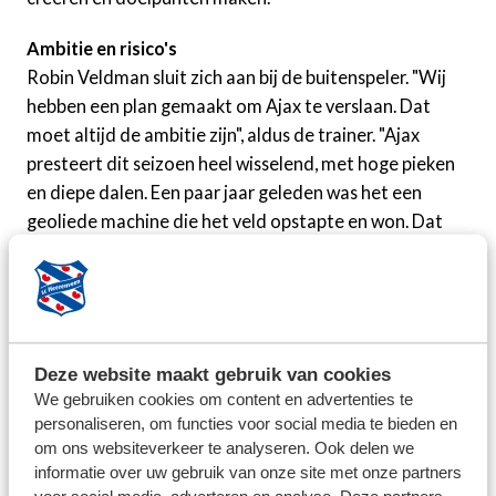
Ambitie en risico's
Robin Veldman sluit zich aan bij de buitenspeler. "Wij
hebben een plan gemaakt om Ajax te verslaan. Dat
moet altijd de ambitie zijn", aldus de trainer. "Ajax
presteert dit seizoen heel wisselend, met hoge pieken
en diepe dalen. Een paar jaar geleden was het een
geoliede machine die het veld opstapte en won. Dat
hebben ze dit seizoen minder, maar ik zie nog wel veel
individuele kwaliteit met bijvoorbeeld Mika Godts en
Youri Baas. Wij kunnen het Ajax heel moeilijk maken,
maar daarvoor moeten we zelf wel heel goed zijn."
Deze website maakt gebruik van cookies
De keuzeheer kan zondag niet beginnen met Maxence
We gebruiken cookies om content en advertenties te
Rivera en ook Vasilios Zagaritis is een vraagteken.
personaliseren, om functies voor social media te bieden en
"Zagaritis is donderdag uitgevallen op de training. Het
om ons websiteverkeer te analyseren. Ook delen we
zou kunnen dat hij zaterdag weer kan trainen, maar dat
informatie over uw gebruik van onze site met onze partners