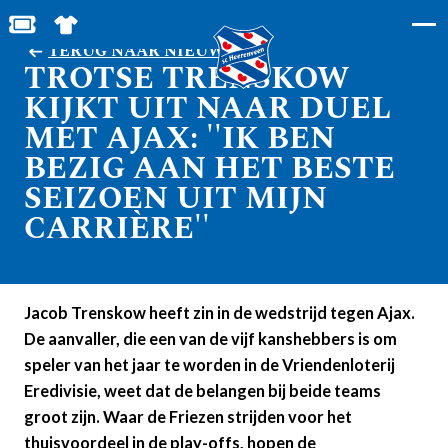
BESTEL JOUW TICKETS
SHOP IN DE FEANSTORE
TERUG NAAR NIEUWS
TROTSE TRENSKOW
KIJKT UIT NAAR DUEL
MET AJAX: ''IK BEN
BEZIG AAN HET BESTE
SEIZOEN UIT MIJN
CARRIÈRE''
Jacob Trenskow heeft zin in de wedstrijd tegen Ajax.
De aanvaller, die een van de vijf kanshebbers is om
speler van het jaar te worden in de Vriendenloterij
Eredivisie, weet dat de belangen bij beide teams
groot zijn. Waar de Friezen strijden voor het
thuisvoordeel in de play-offs, hopen de