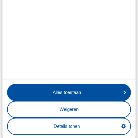
actief was op het jeugd EK. Daar was hij goed voor een
doelpunt en een assist in drie wedstrijden, waarin hij als
aanvoerder fungeerde. "Als ik ergens een langere
periode verblijf, kan ik wel een leider zijn. Ik hou ervan
om verantwoordelijk te nemen."
"IK BELOOF DAT
IK ALTIJD
HONDERD
Alles toestaan
PROCENT GEEF,
MET VOLLE
Weigeren
INZET SPEEL. IK
Details tonen