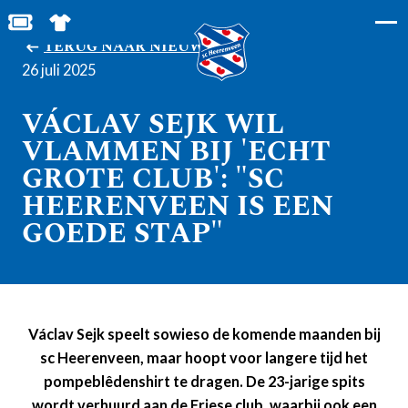
BESTEL JOUW TICKETS
SHOP IN DE FEANSTORE
TERUG NAAR NIEUWS
26 juli 2025
VÁCLAV SEJK WIL
VLAMMEN BIJ 'ECHT
GROTE CLUB': "SC
HEERENVEEN IS EEN
GOEDE STAP"
Václav Sejk speelt sowieso de komende maanden bij
sc Heerenveen, maar hoopt voor langere tijd het
pompeblêdenshirt te dragen. De 23-jarige spits
wordt verhuurd aan de Friese club, waarbij ook een