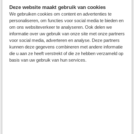
Deze website maakt gebruik van cookies
Engelse start
We gebruiken cookies om content en advertenties te
Sejk is inmiddels gewend om het vliegtuig te pakken en
personaliseren, om functies voor social media te bieden en
om ons websiteverkeer te analyseren. Ook delen we
dat is bij zijn nieuwe club niet anders. Hij vliegt meteen
informatie over uw gebruik van onze site met onze partners
met de selectie mee naar Londen, waar een
voor social media, adverteren en analyse. Deze partners
oefenwedstrijd tegen Queens Park Rangers op het
kunnen deze gegevens combineren met andere informatie
programma staat. "Het was wel even een drukke start",
die u aan ze heeft verstrekt of die ze hebben verzameld op
zegt de voetballer vanuit de Engelse hoofdstad. "Het is
basis van uw gebruik van hun services.
een goed moment om bij het team te komen. We zijn
drie hele dagen met elkaar, waardoor het makkelijk is
om alle jongens te ontmoeten. Je kunt makkelijk even
een gesprek hebben, dus dat is positief."
"Als ik bij een club kom, kijk ik eerst altijd even hoe de
dingen gaan. Maar ik ben zeker geen stille jongen. Ik
hou van praten en plezier maken", vervolgt de
jeugdinternational van Tsjechië, die deze zomer nog