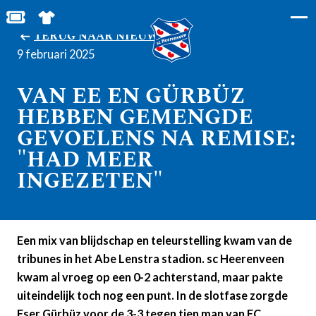
BESTEL JOUW TICKETS
SHOP IN DE FEANSTORE
TERUG NAAR NIEUWS
9 februari 2025
VAN EE EN GÜRBÜZ
HEBBEN GEMENGDE
GEVOELENS NA REMISE:
"HAD MEER
INGEZETEN"
Een mix van blijdschap en teleurstelling kwam van de
tribunes in het Abe Lenstra stadion. sc Heerenveen
kwam al vroeg op een 0-2 achterstand, maar pakte
uiteindelijk toch nog een punt. In de slotfase zorgde
Eser Gürbüz voor de 3-3 tegen tien man van FC