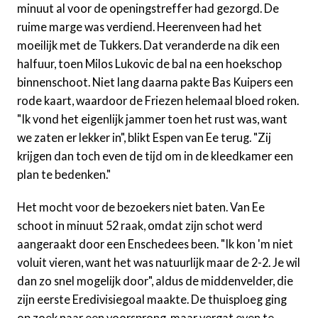
minuut al voor de openingstreffer had gezorgd. De
ruime marge was verdiend. Heerenveen had het
moeilijk met de Tukkers. Dat veranderde na dik een
halfuur, toen Milos Lukovic de bal na een hoekschop
binnenschoot. Niet lang daarna pakte Bas Kuipers een
rode kaart, waardoor de Friezen helemaal bloed roken.
"Ik vond het eigenlijk jammer toen het rust was, want
we zaten er lekker in", blikt Espen van Ee terug. "Zij
krijgen dan toch even de tijd om in de kleedkamer een
plan te bedenken."
Het mocht voor de bezoekers niet baten. Van Ee
schoot in minuut 52 raak, omdat zijn schot werd
aangeraakt door een Enschedees been. "Ik kon 'm niet
voluit vieren, want het was natuurlijk maar de 2-2. Je wil
dan zo snel mogelijk door", aldus de middenvelder, die
zijn eerste Eredivisiegoal maakte. De thuisploeg ging
op zoek naar een voorsprong, maar vergat even te