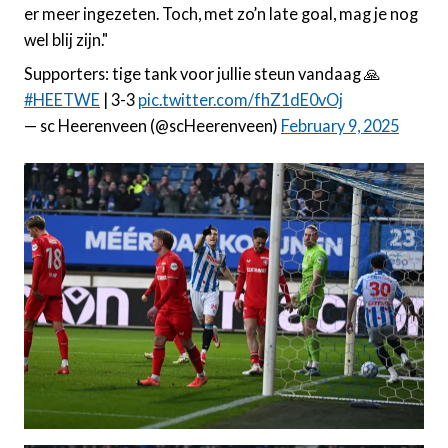
er meer ingezeten. Toch, met zo’n late goal, mag je nog
wel blij zijn."
Supporters: tige tank voor jullie steun vandaag 🙏
#HEETWE
| 3-3
pic.twitter.com/fhZ1dE0vOj
— sc Heerenveen (@scHeerenveen)
February 9, 2025