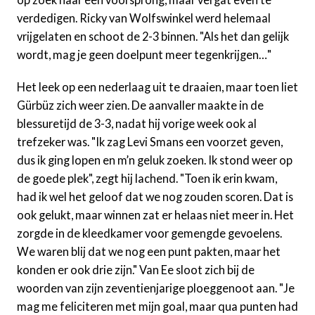
verdedigen. Ricky van Wolfswinkel werd helemaal
vrijgelaten en schoot de 2-3 binnen. "Als het dan gelijk
wordt, mag je geen doelpunt meer tegenkrijgen…"
Het leek op een nederlaag uit te draaien, maar toen liet
Gürbüz zich weer zien. De aanvaller maakte in de
blessuretijd de 3-3, nadat hij vorige week ook al
trefzeker was. "Ik zag Levi Smans een voorzet geven,
dus ik ging lopen en m’n geluk zoeken. Ik stond weer op
de goede plek", zegt hij lachend. "Toen ik erin kwam,
had ik wel het geloof dat we nog zouden scoren. Dat is
ook gelukt, maar winnen zat er helaas niet meer in. Het
zorgde in de kleedkamer voor gemengde gevoelens.
We waren blij dat we nog een punt pakten, maar het
konden er ook drie zijn." Van Ee sloot zich bij de
woorden van zijn zeventienjarige ploeggenoot aan. "Je
mag me feliciteren met mijn goal, maar qua punten had