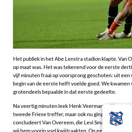
Het publiek in het Abe Lenstra stadion klapte. Van 
op maat was. Het was tekenend voor de eerste derti
vijf minuten fraai op voorsprong geschoten: uit een 
begin van de eerste helft voelde goed. We kwamen v
grotendeels bepaalde in dat eerste gedeelte.
Na veertig minuten leek Henk Veerman gelijk te ma
tweede Friese treffer, maar ook nu ging de vlag om
concludeert Van Overeem, die Levi Smans geblesseer
wij hem voorin snel kwijtraakten. Op een gegeven mo