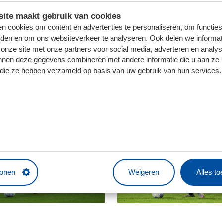
ite maakt gebruik van cookies
t van de doorgebroken Robert Mühren en de paal werd ge
n cookies om content en advertenties te personaliseren, om functies
ositief afsluit: "Als je het veld in drieën deelt, gaat het 
eden en om ons websiteverkeer te analyseren. Ook delen we informat
 We werken dan te gehaast af. Maar wat wel goed is, is da
 onze site met onze partners voor social media, adverteren en analy
nnen deze gegevens combineren met andere informatie die u aan ze 
f die ze hebben verzameld op basis van uw gebruik van hun services.
sten, Hopland, Petrov; Van Overeem, Smans (53. Linday), B
tonen
Weigeren
Alles t