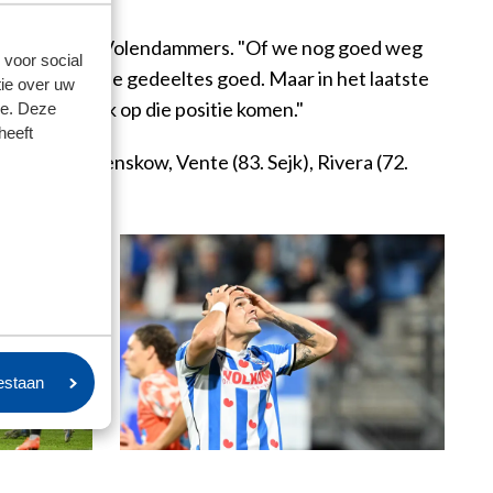
raakt door de Volendammers. "Of we nog goed weg
 voor social
in de eerste twee gedeeltes goed. Maar in het laatste
ie over uw
t we zo vaak op die positie komen."
se. Deze
heeft
rouwers; Trenskow, Vente (83. Sejk), Rivera (72.
oestaan