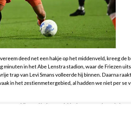
Overeem deed net een hakje op het middenveld, kreeg de ba
g minuten in het Abe Lenstra stadion, waar de Friezen ui
vrije trap van Levi Smans volleerde hij binnen. Daarna ra
aak in het zestienmetergebied, al hadden we niet per se v
ken, maar hij stond buitenspel. Na de pauze gebeurde he
hoog. "De tweede helft begonnen we ook goed, tot de afgek
d zag uitvallen. Daarna kwam er nog een domper: de 1-1 
ment ging het spel op en neer, dan is er geen controle me