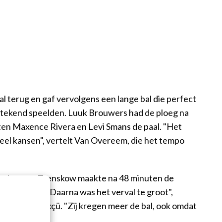
l terug en gaf vervolgens een lange bal die perfect
tstekend speelden. Luuk Brouwers had de ploeg na
akten Maxence Rivera en Levi Smans de paal. "Het
eel kansen", vertelt Van Overeem, die het tempo
t andersom: Trenskow maakte na 48 minuten de
eurde goal. Daarna was het verval te groot",
van Ozan Kökçü. "Zij kregen meer de bal, ook omdat
er."