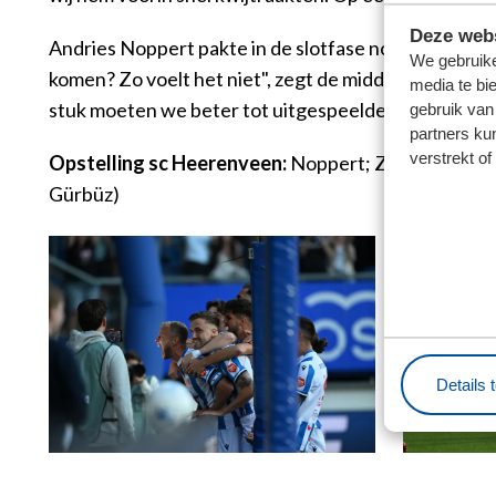
Deze webs
Andries Noppert pakte in de slotfase nog een inze
We gebruike
komen? Zo voelt het niet", zegt de middenvelder, die p
media te bi
stuk moeten we beter tot uitgespeelde kansen komen.
gebruik van
partners ku
verstrekt o
Opstelling sc Heerenveen:
Noppert; Zagaritis, Ker
Gürbüz)
Details 