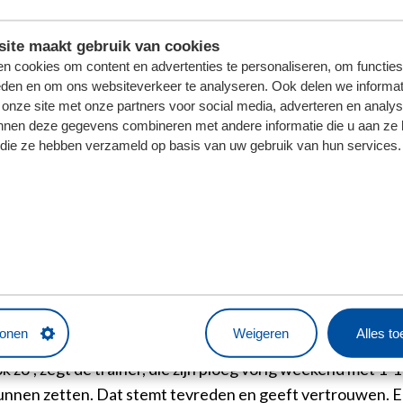
j toe in staat is", zegt Veldman. "Kijk naar de wedstrijd te
ite maakt gebruik van cookies
lertheid die hij momenteel heeft. Hij heeft een constante 
n cookies om content en advertenties te personaliseren, om functies
n afhankelijk van de tegenstander, maar bij keepers wil je 
eden en om ons websiteverkeer te analyseren. Ook delen we informat
n we met Bernt Klaverboer en Nordin Bakker andere keeper
 onze site met onze partners voor social media, adverteren en analy
nnen deze gegevens combineren met andere informatie die u aan ze 
f die ze hebben verzameld op basis van uw gebruik van hun services.
de Friezen er staan, als FC Volendam naar het Abe Lenstr
niewicz en Amourricho van Axel Dongen zijn nog niet fit g
Veldman. "Voor dit duel is absoluut geen onderschatting. V
elf uitgaan."
 de sterke punten. "Tegen Almere City FC en Telstar war
tonen
Weigeren
Alles t
den we ook een aantal grote kansen. Tegen Charleroi ware
zo", zegt de trainer, die zijn ploeg vorig weekend met 1-1
nen zetten. Dat stemt tevreden en geeft vertrouwen. Echt,