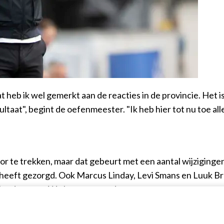
 heb ik wel gemerkt aan de reacties in de provincie. Het i
ultaat", begint de oefenmeester. "Ik heb hier tot nu toe 
r te trekken, maar dat gebeurt met een aantal wijzigingen 
 heeft gezorgd. Ook Marcus Linday, Levi Smans en Luuk B
lende types. We kunnen met de punt naar voren en naar a
e er zaterdag spelen, wilde hij niet bekendmaken. Wel we