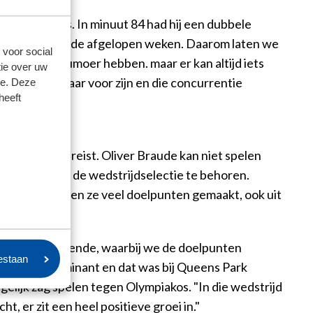
gen Olympiakos. In minuut 84 had hij een dubbele
groei laten zien de afgelopen weken. Daarom laten we
 voor social
niet teveel rumoer hebben. maar er kan altijd iets
ie over uw
s die er klaar voor zijn en die concurrentie
se. Deze
heeft
a stadion afreist. Oliver Braude kan niet spelen
enoeg om tot de wedstrijdselectie te behoren.
orig jaar hebben ze veel doelpunten gemaakt, ook uit
en we nog zoekende, waarbij we de doelpunten
oestaan
n we ook dominant en dat was bij Queens Park
 gelijk zag spelen tegen Olympiakos. "In die wedstrijd
 er zit een heel positieve groei in."