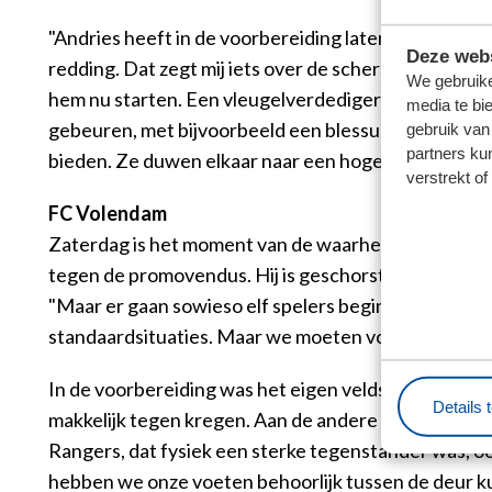
"Andries heeft in de voorbereiding laten zien waar hi
Deze webs
redding. Dat zegt mij iets over de scherpte en de a
We gebruike
hem nu starten. Een vleugelverdediger kun je wissele
media te bi
gebeuren, met bijvoorbeeld een blessure. Dan hebbe
gebruik van
partners ku
bieden. Ze duwen elkaar naar een hoger niveau."
verstrekt o
FC Volendam
Zaterdag is het moment van de waarheid. Dan moeten 
tegen de promovendus. Hij is geschorst. Pawel Boch
"Maar er gaan sowieso elf spelers beginnen", grapt 
standaardsituaties. Maar we moeten vooral van onsz
In de voorbereiding was het eigen veldspel een van
Details 
makkelijk tegen kregen. Aan de andere kant creëer
Rangers, dat fysiek een sterke tegenstander was, ook 
hebben we onze voeten behoorlijk tussen de deur kun