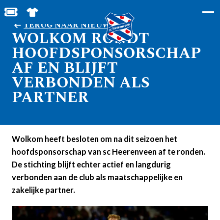
BESTEL JOUW TICKETS
SHOP IN DE FEANSTORE
TERUG NAAR NIEUWS
WOLKOM RONDT
HOOFDSPONSORSCHAP
AF EN BLIJFT
VERBONDEN ALS
PARTNER
Wolkom heeft besloten om na dit seizoen het
hoofdsponsorschap van sc Heerenveen af te ronden.
De stichting blijft echter actief en langdurig
verbonden aan de club als maatschappelijke en
zakelijke partner.