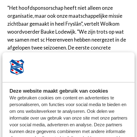
"Het hoofdsponsorschap heeft niet alleen onze
organisatie, maar ook onze maatschappelijke missie
zichtbaar gemaakt in heel Fryslân", vertelt Wolkom
woordvoerder Bauke Lodewijk. "We zijn trots op wat
we samen met sc Heerenveen hebben neergezet in de
afgelopen twee seizoenen. De eerste concrete
resultaten van die samenwerking worden dit jaar
steeds duidelijker zichtbaar. Dit voelt als een logisch
moment om de volgende stap te zetten. Wij blijven
nauw betrokken als partner, maar geven de club graag
de ruimte om een nieuwe hoofdsponsor aan te trekken
Deze website maakt gebruik van cookies
die past bij hun volgende groeifase."
We gebruiken cookies om content en advertenties te
personaliseren, om functies voor social media te bieden en
sc Heerenveen spreekt haar waardering uit voor de
om ons websiteverkeer te analyseren. Ook delen we
samenwerking in de afgelopen twee seizoenen.
informatie over uw gebruik van onze site met onze partners
voor social media, adverteren en analyse. Deze partners
Commercieel manager Martin Koopman: "Dankzij de
kunnen deze gegevens combineren met andere informatie
samenwerking met Wolkom hebben we commercieel