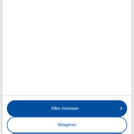
25 februari 2025
SC HEERENVEEN EN FIRDA
INTENSIVEREN SAMENWERKING
VOOR COMMUNITY CHAMPIONS
Alles toestaan
Weigeren