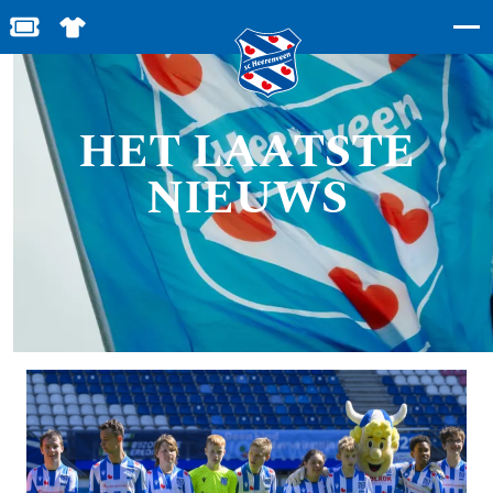
BESTEL JOUW TICKETS
SHOP IN DE FEANSTORE
HET LAATSTE
NIEUWS