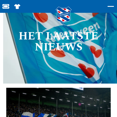
BESTEL JOUW TICKETS
SHOP IN DE FEANSTORE
HET LAATSTE
NIEUWS