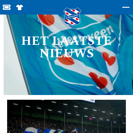
BESTEL JOUW TICKETS
SHOP IN DE FEANSTORE
HET LAATSTE
NIEUWS