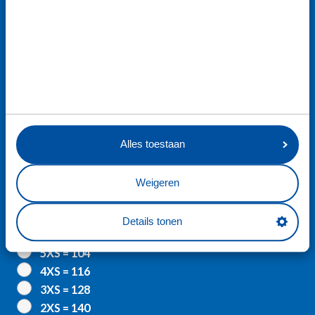
Achternaam
Geslacht
Jongen
Meisje
X
Alles toestaan
Geboortedatum
Weigeren
Details tonen
Kledingmaat
5XS = 104
4XS = 116
3XS = 128
2XS = 140