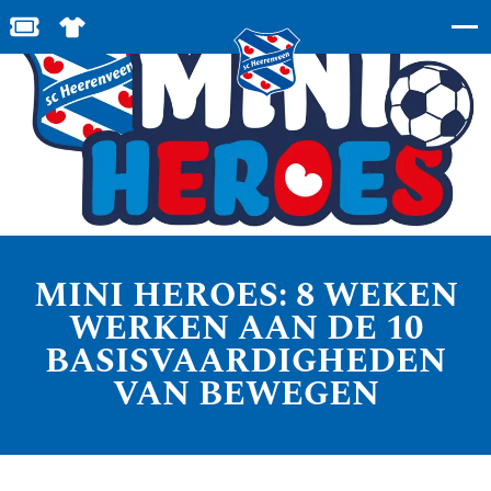
BESTEL JOUW TICKETS
SHOP IN DE FEANSTORE
MINI HEROES: 8 WEKEN
WERKEN AAN DE 10
BASISVAARDIGHEDEN
VAN BEWEGEN