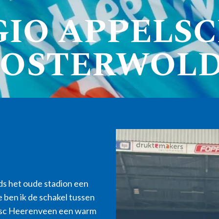
GIO APPELSC
OSTERWOL
nds het oude stadion een
 ben ik de schakel tussen
 ik sc Heerenveen een warm