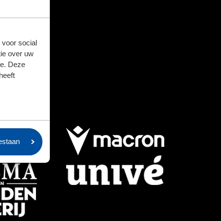
 voor social
ie over uw
se. Deze
heeft
oestaan