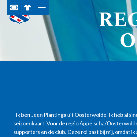
RE
BESTEL JOUW TICKETS
SHOP IN DE FEANSTORE
O
"Ik ben Jeen Plantinga uit Oosterwolde. Ik heb al si
seizoenkaart. Voor de regio Appelscha/Oosterwolde
supporters en de club. Deze rol past bij mij, omdat