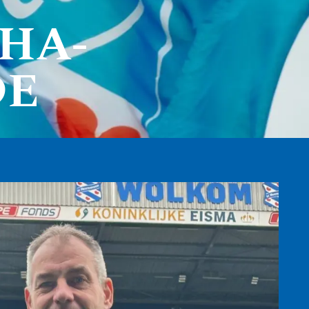
HA-
DE