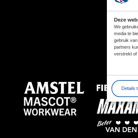
Deze webs
We gebruike
media te bi
gebruik van
partners ku
verstrekt o
Details 