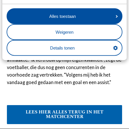
meer dan veertig minuten spelen.
De vleugelflitser liet zien wat hij in zijn mars had. De
Alles toestaan
aanvaller maakte in de 75e minuut de 5-1 van dichtbij,
maar zijn mooiste actie was ongeveer een kwartier
Weigeren
later. Gürbüz kreeg de bal rond de middellijn, zag de
ruimte aan de andere kant van het veld bij Luca Oyen
Details tonen
en gaf een prachtige pass die de Belg beheerst
afmaakte. "Ik vertrouw op mijn eigen kwaliteit", zegt de
voetballer, die dus nog geen concurrenten in de
voorhoede zag vertrekken. "Volgens mij heb ik het
vandaag goed gedaan met een goal en een assist."
LEES HIER ALLES TERUG IN HET
MATCHCENTER