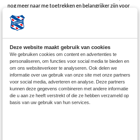
nog meer naar me toetrekken en belangrijker zijn voor
het team", aldus de middenvelder, die op het
drukbezochte sportpark in Akkrum de handen een
aantal keer op elkaar kreeg. Met zijn rushes, steekballen
én zijn doelpunt.
Deze website maakt gebruik van cookies
Fitter worden
We gebruiken cookies om content en advertenties te
"Dit was de eerste wedstrijd tegen een
personaliseren, om functies voor social media te bieden en
om ons websiteverkeer te analyseren. Ook delen we
betaaldvoetbalorganisatie. De uitslag is goed en de
informatie over uw gebruik van onze site met onze partners
meeste spelers, waaronder ikzelf, hebben zestig
voor social media, adverteren en analyse. Deze partners
minuten gespeeld", zegt Meerveld. Waar de
kunnen deze gegevens combineren met andere informatie
middenvelder een uur speelde, hield Gürbüz het in het
die u aan ze heeft verstrekt of die ze hebben verzameld op
tweede gedeelte van de wedstrijd veertig minuten vol.
basis van uw gebruik van hun services.
Niet gek ook, want de buitenspeler speelde pas voor
het eerst dit seizoen. "Ik had een lichte blessure. Met de
fysio heb ik keihard getraind en nu mocht ik minuten
maken. We bouwen het rustig weer op. Ik kon nu iets