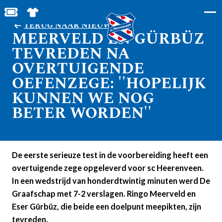
BESTEL JOUW TICKETS
SHOP IN DE FEANSTORE
TERUG NAAR NIEUWS
MEERVELD EN GÜRBÜZ
TEVREDEN NA
OVERTUIGENDE
OEFENZEGE: ''HOPELIJK
KUNNEN WE NOG
BETER WORDEN''
De eerste serieuze test in de voorbereiding heeft een
overtuigende zege opgeleverd voor sc Heerenveen.
In een wedstrijd van honderdtwintig minuten werd De
Graafschap met 7-2 verslagen. Ringo Meerveld en
Eser Gürbüz, die beide een doelpunt meepikten, zijn
tevreden.