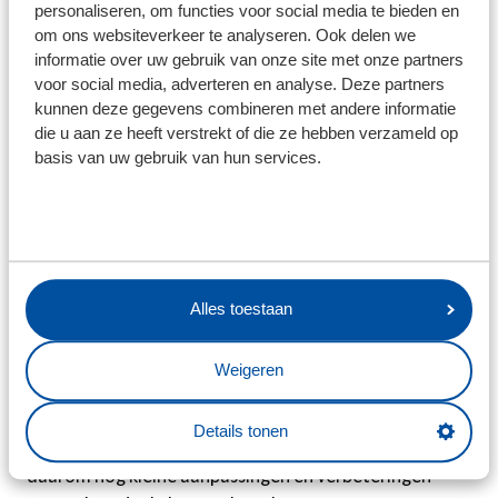
personaliseren, om functies voor social media te bieden en
je nu op zoek bent naar het nieuwste thuisshirt, een
om ons websiteverkeer te analyseren. Ook delen we
winterjas of accessoires: bestellen gaat voortaan nóg
informatie over uw gebruik van onze site met onze partners
makkelijker en overzichtelijker.
voor social media, adverteren en analyse. Deze partners
kunnen deze gegevens combineren met andere informatie
die u aan ze heeft verstrekt of die ze hebben verzameld op
Mobile first
basis van uw gebruik van hun services.
De nieuwe website en de Feanstore zijn
mobielvriendelijker. Het aantal pagina’s is sterk
verminderd, waardoor je minder hoeft door te klikken
en sneller vindt wat je zoekt. Of je nu op je laptop of
mobiel zit: de website past zich volledig aan jouw
gebruik en voorkeuren aan.
Alles toestaan
Met deze vernieuwde online omgeving zetten we een
Weigeren
grote stap in de digitale beleving van onze supporters.
De komende periode wordt er achter de schermen nog
Details tonen
hard gewerkt aan de laatste optimalisaties. Je kunt
daarom nog kleine aanpassingen en verbeteringen