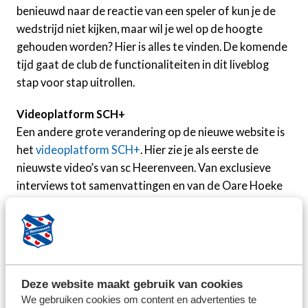
benieuwd naar de reactie van een speler of kun je de
wedstrijd niet kijken, maar wil je wel op de hoogte
gehouden worden? Hier is alles te vinden. De komende
tijd gaat de club de functionaliteiten in dit liveblog
stap voor stap uitrollen.
Videoplatform SCH+
Een andere grote verandering op de nieuwe website is
het
videoplatform SCH+
. Hier zie je als eerste de
nieuwste video’s van sc Heerenveen. Van exclusieve
interviews tot samenvattingen en van de Oare Hoeke
tot documentaires; alles komt samen in één
overzichtelijk platform.
Vernieuwde webshop
Ook de
online Feanstore
heeft een flinke vernieuwing
Deze website maakt gebruik van cookies
ondergaan. De shop werkt sneller, oogt frisser en biedt
We gebruiken cookies om content en advertenties te
een gebruiksvriendelijke ervaring op alle apparaten. Of