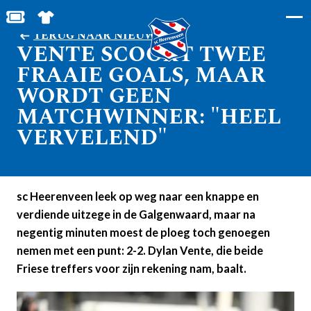
BESTEL JOUW TICKETS
SHOP IN DE FEANSTORE
TERUG NAAR NIEUWS
VENTE SCOORT TWEE
FRAAIE GOALS, MAAR
WORDT GEEN
MATCHWINNER: "HEEL
VERVELEND"
sc Heerenveen leek op weg naar een knappe en
verdiende uitzege in de Galgenwaard, maar na
negentig minuten moest de ploeg toch genoegen
nemen met een punt: 2-2. Dylan Vente, die beide
Friese treffers voor zijn rekening nam, baalt.