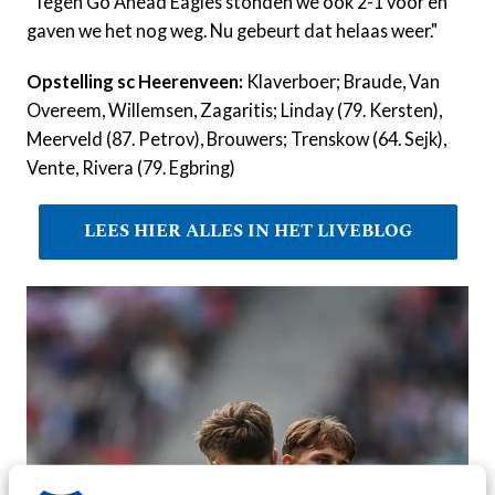
"Tegen Go Ahead Eagles stonden we ook 2-1 voor en
gaven we het nog weg. Nu gebeurt dat helaas weer."
Opstelling sc Heerenveen:
Klaverboer; Braude, Van
Overeem, Willemsen, Zagaritis; Linday (79. Kersten),
Meerveld (87. Petrov), Brouwers; Trenskow (64. Sejk),
Vente, Rivera (79. Egbring)
LEES HIER ALLES IN HET LIVEBLOG