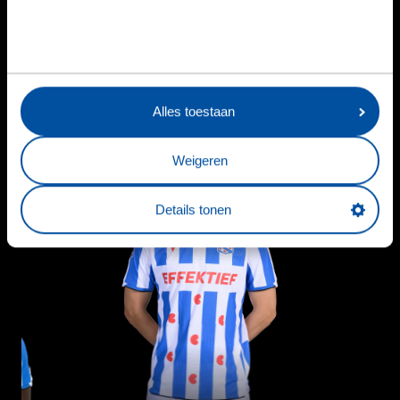
VriendenLoterij
0
0
0
0
Eredivisie
VriendenLoterij
0
0
0
0
Eredivisie
Alles toestaan
20
Weigeren
Details tonen