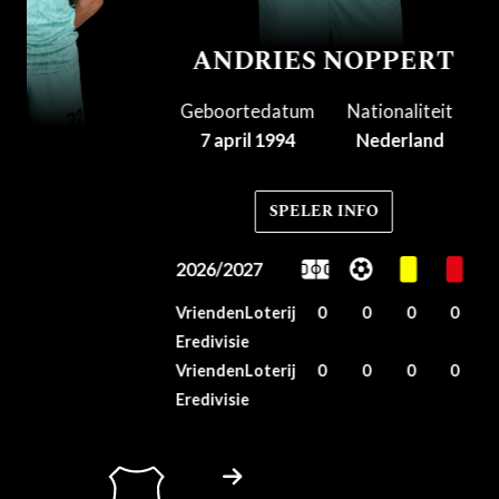
ANDRIES NOPPERT
Geboortedatum
Nationaliteit
7 april 1994
Nederland
SPELER INFO
2026/2027
VriendenLoterij
0
0
0
0
Eredivisie
VriendenLoterij
0
0
0
0
Eredivisie