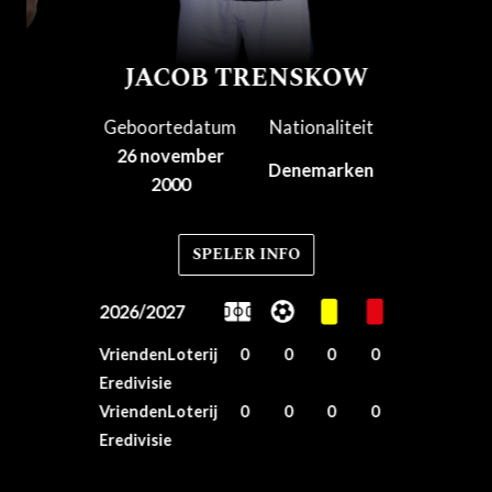
JACOB TRENSKOW
Geboortedatum
Nationaliteit
26 november
Denemarken
2000
SPELER INFO
2026/2027
VriendenLoterij
0
0
0
0
Eredivisie
VriendenLoterij
0
0
0
0
Eredivisie