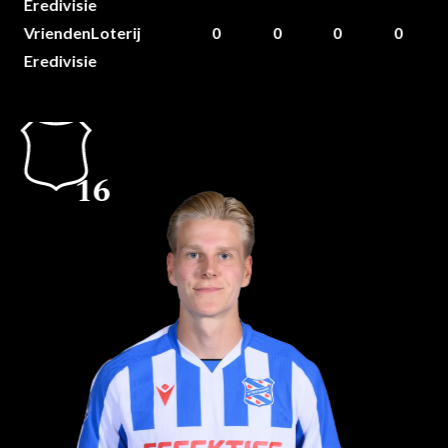
Eredivisie
VriendenLoterij
0
0
0
0
Eredivisie
16