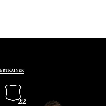
LER
TRAINER
22