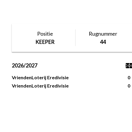
Positie
Rugnummer
KEEPER
44
2026/2027
VriendenLoterij Eredivisie
0
VriendenLoterij Eredivisie
0