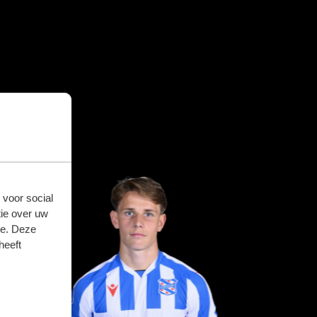
 voor social
ie over uw
se. Deze
heeft