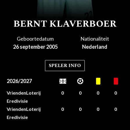
BERNT KLAVERBOER
Geboortedatum
Nationaliteit
26 september 2005
Nederland
SPELER INFO
2026/2027
VriendenLoterij
0
0
0
0
Eredivisie
VriendenLoterij
0
0
0
0
Eredivisie