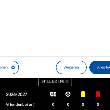
HRISTIYAN PETROV
Geboortedatum
Nationaliteit
24 juni 2002
Bulgarije
tonen
Weigeren
Alles t
SPELER INFO
2026/2027
VriendenLoterij
0
0
0
0