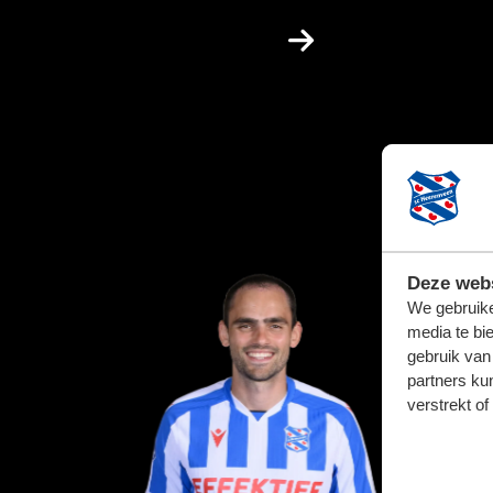
Deze webs
We gebruike
media te bi
gebruik van
partners ku
verstrekt o