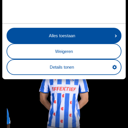
VriendenLoterij
0
0
0
0
Eredivisie
VriendenLoterij
0
0
0
0
Eredivisie
Alles toestaan
20
Weigeren
Details tonen