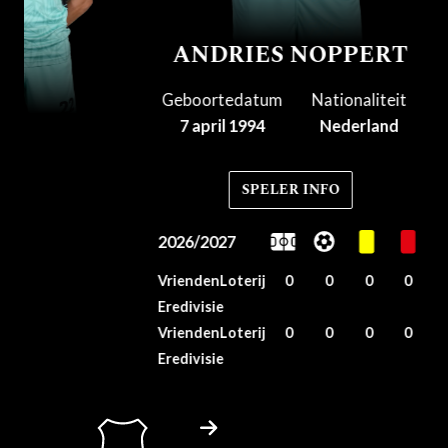
ANDRIES NOPPERT
Geboortedatum
Nationaliteit
7 april 1994
Nederland
SPELER INFO
2026/2027
VriendenLoterij
0
0
0
0
Eredivisie
VriendenLoterij
0
0
0
0
Eredivisie