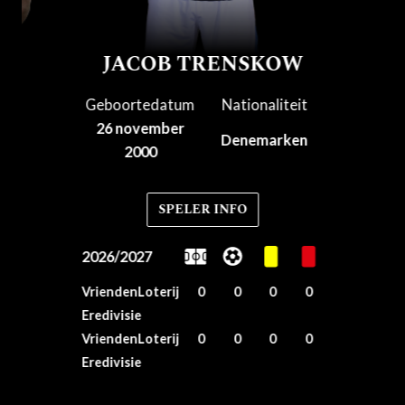
JACOB TRENSKOW
Geboortedatum
Nationaliteit
26 november
Denemarken
2000
SPELER INFO
2026/2027
VriendenLoterij
0
0
0
0
Eredivisie
VriendenLoterij
0
0
0
0
Eredivisie