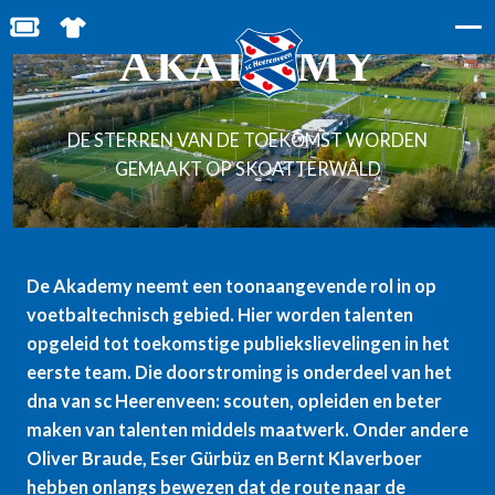
BESTEL JOUW TICKETS
SHOP IN DE FEANSTORE
AKADEMY
DE STERREN VAN DE TOEKOMST WORDEN
GEMAAKT OP SKOATTERWÂLD
De Akademy neemt een toonaangevende rol in op
voetbaltechnisch gebied. Hier worden talenten
opgeleid tot toekomstige publiekslievelingen in het
eerste team.
Die doorstroming is onderdeel van het
dna van sc Heerenveen: scouten, opleiden en beter
maken van talenten middels maatwerk. Onder andere
Oliver Braude, Eser Gürbüz en Bernt Klaverboer
hebben onlangs bewezen dat de route naar de