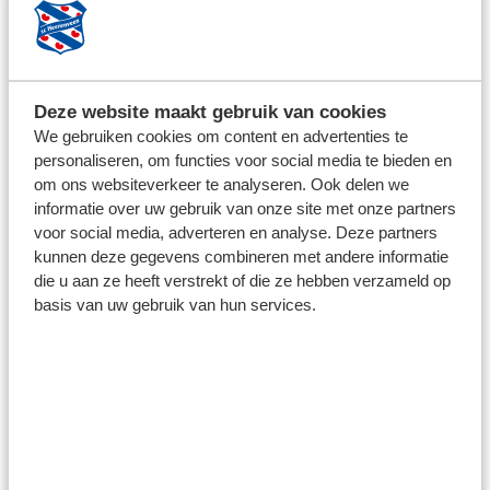
8 juli 2025
KOBUS BRUINSMA TEKENT
CONTRACT: "SINDS IK BIJ
Deze website maakt gebruik van cookies
HEERENVEEN SPEEL, KIJK IK AL UIT
We gebruiken cookies om content en advertenties te
NAAR DIT MOMENT"
personaliseren, om functies voor social media te bieden en
om ons websiteverkeer te analyseren. Ook delen we
informatie over uw gebruik van onze site met onze partners
1
2
3
4
…
7
voor social media, adverteren en analyse. Deze partners
kunnen deze gegevens combineren met andere informatie
die u aan ze heeft verstrekt of die ze hebben verzameld op
BOVENBOUW
basis van uw gebruik van hun services.