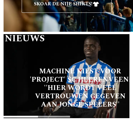
SKOAR DE NIJE SHIRTS!
T NIEUWS
MACHINE KIEST VOOR
'PROJECT' SC HEERENVEEN:
''HIER WORDT VEEL
VERTROUWEN GEGEVEN
AAN JONGE SPELERS''