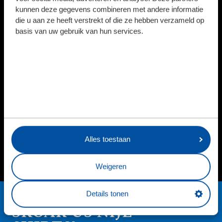
kunnen deze gegevens combineren met andere informatie
die u aan ze heeft verstrekt of die ze hebben verzameld op
basis van uw gebruik van hun services.
DIRK
 INFO
SPELER INFO
SPEL
Alles toestaan
Weigeren
Details tonen
SKOAR ÚS NIJE