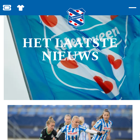
BESTEL JOUW TICKETS
SHOP IN DE FEANSTORE
HET LAATSTE
NIEUWS